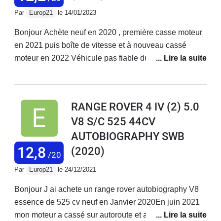
Par
Europ21
le 14/01/2023
Bonjour Achète neuf en 2020 , première casse moteur
en 2021 puis boîte de vitesse et à nouveau cassé
moteur en 2022 Véhicule pas fiable du tout Problèmes
électriques à plusieurs niveaux sièges massants ,
suspensions freins très légers pas ventilés ni
céramique …. Suspension en défaut à plusieurs
RANGE ROVER 4 IV (2) 5.0
reprises Mecanique défaillante moteur et boîte de
V8 S/C 525 44CV
vitesses ! Pas de service à la hauteur . Véhicule a
AUTOBIOGRAPHY SWB
200.000 euros full options mais Servuce digne d un
évoqué à 60.000 et encore ! Je pense que chez
12,8
(2020)
/20
Renault ou Peugeot il y a un service après vente plus
Par
Europ21
le 24/12/2021
réactif .Ah oui j oubliais … véhicule de remplacement
… p400e ! Quand on achète un v8 de 5 litres de
Bonjour J ai achete un range rover autobiography V8
cylindrée on vous donne un 4 cylindres de 2 litres en
essence de 525 cv neuf en Janvier 2020En juin 2021
remplacement !!! Bref rien ne suit en terme de service
mon moteur a cassé sur autoroute et aucune