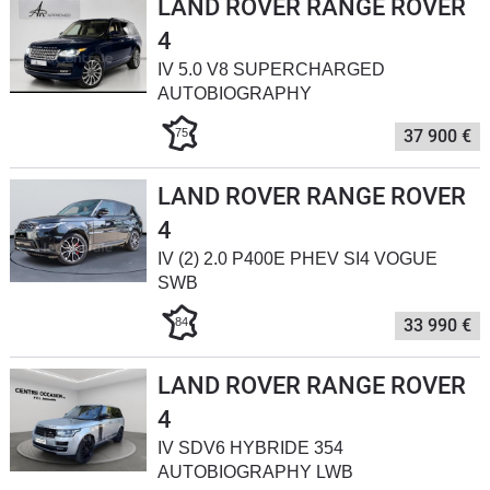
LAND ROVER RANGE ROVER
Flottes
4
Auto
IV 5.0 V8 SUPERCHARGED
AUTOBIOGRAPHY
Services
75
37 900 €
Forum
LAND ROVER RANGE ROVER
Moto
4
IV (2) 2.0 P400E PHEV SI4 VOGUE
Marques
SWB
84
33 990 €
LAND ROVER RANGE ROVER
4
IV SDV6 HYBRIDE 354
AUTOBIOGRAPHY LWB