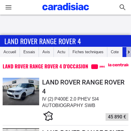
Connexion / Inscription
LAND ROVER RANGE ROVER 4
Accueil
Accueil
Essais
Avis
Actu
Fiches techniques
Cote
An
Actu
LAND ROVER RANGE ROVER 4 D'OCCASION
avec
Essais
LAND ROVER RANGE ROVER
Guide
4
d'achat
IV (2) P400E 2.0 PHEV SI4
AUTOBIOGRAPHY SWB
Electriques
30
45 890 €
Utilitaires