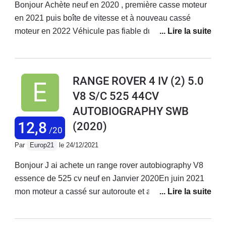
Bonjour Achète neuf en 2020 , première casse moteur
en 2021 puis boîte de vitesse et à nouveau cassé
moteur en 2022 Véhicule pas fiable du tout Problèmes
électriques à plusieurs niveaux sièges massants ,
suspensions freins très légers pas ventilés ni
céramique …. Suspension en défaut à plusieurs
RANGE ROVER 4 IV (2) 5.0
reprises Mecanique défaillante moteur et boîte de
V8 S/C 525 44CV
vitesses ! Pas de service à la hauteur . Véhicule a
AUTOBIOGRAPHY SWB
200.000 euros full options mais Servuce digne d un
évoqué à 60.000 et encore ! Je pense que chez
12,8
(2020)
/20
Renault ou Peugeot il y a un service après vente plus
Par
Europ21
le 24/12/2021
réactif .Ah oui j oubliais … véhicule de remplacement
… p400e ! Quand on achète un v8 de 5 litres de
Bonjour J ai achete un range rover autobiography V8
cylindrée on vous donne un 4 cylindres de 2 litres en
essence de 525 cv neuf en Janvier 2020En juin 2021
remplacement !!! Bref rien ne suit en terme de service
mon moteur a cassé sur autoroute et aucune
Plus jamais range Rover !
explication de l a été donné . un moteur neuf à été
alors monté sur le véhicule Depuis juin 2021 je passe