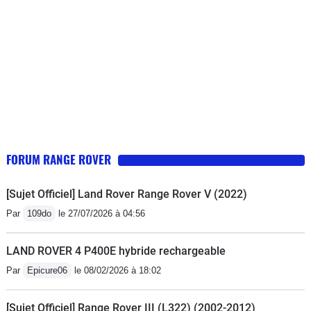
ai envoye un mail a land rover lui demandant de me l
ecrire Et ceci il y a plusieurs semaines… malgré mes
relances téléphoniques je n ai toujours pas obtenu de
réponse de leur part …
FORUM RANGE ROVER
[Sujet Officiel] Land Rover Range Rover V (2022)
Par
109do
le 27/07/2026 à 04:56
LAND ROVER 4 P400E hybride rechargeable
Par
Epicure06
le 08/02/2026 à 18:02
[Sujet Officiel] Range Rover III (L322) (2002-2012)