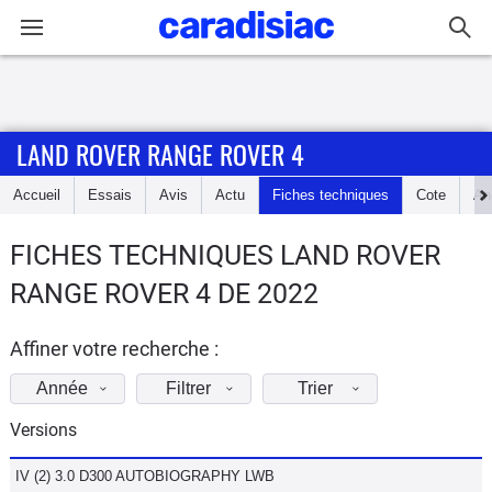
Connexion / Inscription
LAND ROVER RANGE ROVER 4
Accueil
Accueil
Essais
Avis
Actu
Fiches techniques
Cote
An
Actu
FICHES TECHNIQUES LAND ROVER
Essais
RANGE ROVER 4 DE 2022
Guide
d'achat
Affiner votre recherche :
Année
Filtrer
Trier
Electriques
Versions
Utilitaires
IV (2) 3.0 D300 AUTOBIOGRAPHY LWB