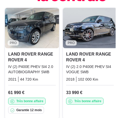
PRO
PRO
LAND ROVER RANGE
LAND ROVER RANGE
ROVER 4
ROVER 4
IV (2) P400E PHEV SI4 2.0
IV (2) 2.0 P400E PHEV SI4
AUTOBIOGRAPHY SWB
VOGUE SWB
2021
44 720 Km
Automatique
Plugin_hybrid_essence_electri
2018
102 000 Km
Automati
61 990 €
33 990 €
Très bonne affaire
Très bonne affaire
Garantie 12 mois