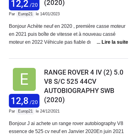
12,2
(2020)
/20
Par
Europ21
le 14/01/2023
Bonjour Achète neuf en 2020 , première casse moteur
en 2021 puis boîte de vitesse et à nouveau cassé
moteur en 2022 Véhicule pas fiable du tout Problèmes
électriques à plusieurs niveaux sièges massants ,
suspensions freins très légers pas ventilés ni
céramique …. Suspension en défaut à plusieurs
RANGE ROVER 4 IV (2) 5.0
reprises Mecanique défaillante moteur et boîte de
V8 S/C 525 44CV
vitesses ! Pas de service à la hauteur . Véhicule a
AUTOBIOGRAPHY SWB
200.000 euros full options mais Servuce digne d un
évoqué à 60.000 et encore ! Je pense que chez
12,8
(2020)
/20
Renault ou Peugeot il y a un service après vente plus
Par
Europ21
le 24/12/2021
réactif .Ah oui j oubliais … véhicule de remplacement
… p400e ! Quand on achète un v8 de 5 litres de
Bonjour J ai achete un range rover autobiography V8
cylindrée on vous donne un 4 cylindres de 2 litres en
essence de 525 cv neuf en Janvier 2020En juin 2021