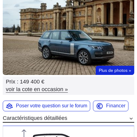
Flottes
Auto
Services
Forum
Moto
Plus de photos
»
Marques
Prix :
149 400 €
voir la cote en occasion
»
Poser votre question sur le forum
Financer
Caractéristiques détaillées