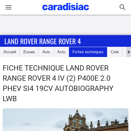
Connexion / Inscription
LAND ROVER RANGE ROVER 4
Accueil
Accueil
Essais
Avis
Actu
Fiches techniques
Cote
An
Actu
FICHE TECHNIQUE LAND ROVER
Essais
RANGE ROVER 4
IV (2) P400E 2.0
Guide
PHEV SI4 19CV AUTOBIOGRAPHY
d'achat
LWB
Electriques
Utilitaires