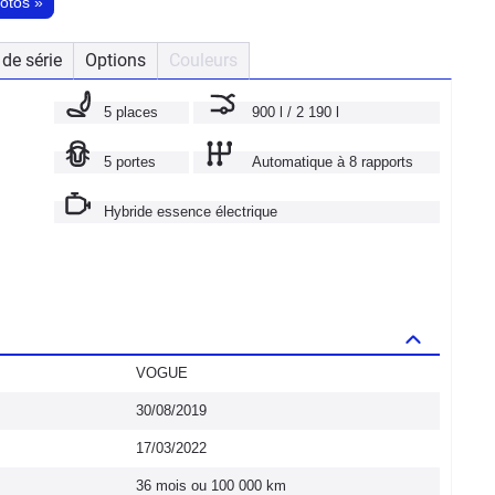
hotos
»
de série
Options
Couleurs
5 places
900 l / 2 190 l
5 portes
Automatique à 8 rapports
Hybride essence électrique
VOGUE
30/08/2019
17/03/2022
36 mois ou 100 000 km