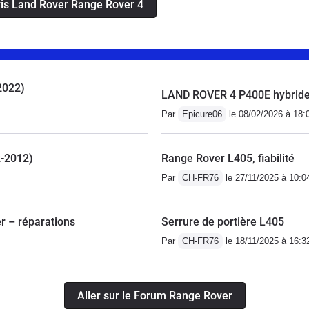
avis Land Rover Range Rover 4
s enfants.
2022)
LAND ROVER 4 P400E hybride
Par
Epicure06
le 08/02/2026 à 18:
2-2012)
Range Rover L405, fiabilité
Par
CH-FR76
le 27/11/2025 à 10:0
r – réparations
Serrure de portière L405
Par
CH-FR76
le 18/11/2025 à 16:3
Aller sur le Forum Range Rover