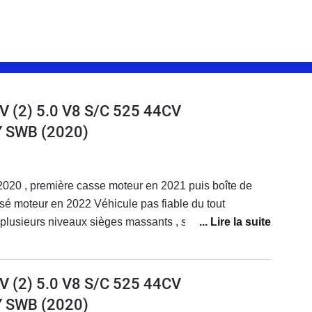
 (2) 5.0 V8 S/C 525 44CV
 SWB
(2020)
2020 , première casse moteur en 2021 puis boîte de
sé moteur en 2022 Véhicule pas fiable du tout
 plusieurs niveaux sièges massants , suspensions
entilés ni céramique …. Suspension en défaut à
que défaillante moteur et boîte de vitesses ! Pas de
éhicule a 200.000 euros full options mais Servuce digne
 (2) 5.0 V8 S/C 525 44CV
encore ! Je pense que chez Renault ou Peugeot il y a
 SWB
(2020)