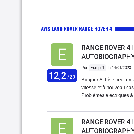
AVIS LAND ROVER RANGE ROVER 4
RANGE ROVER 4 IV
AUTOBIOGRAPHY
Par
Europ21
le 14/01/2023
12,2
/20
Bonjour Achète neuf en 
vitesse et à nouveau cas
Problèmes électriques à
freins très légers pas v
plusieurs reprises Mecani
service à la hauteur . V
RANGE ROVER 4 IV
d un évoqué à 60.000 et 
AUTOBIOGRAPHY