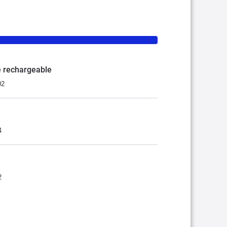
 rechargeable
02
4
2