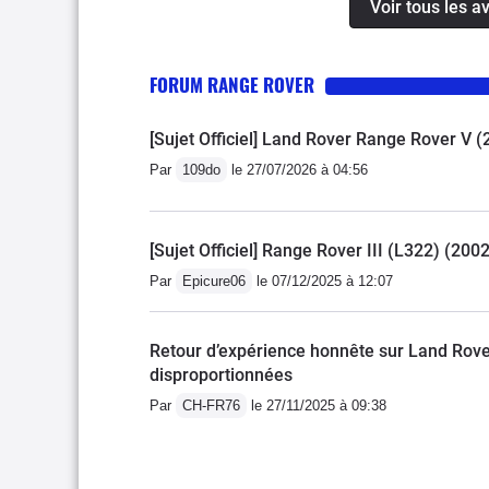
Voir tous les 
un mail a land rover lui demandant de me l ecrire Et ceci il y a plusieurs
sans fil est idéal pour le
semaines… malgré mes relances téléphoniques je n ai toujours pas obtenu de
réponse de leur part …
FORUM RANGE ROVER
[Sujet Officiel] Land Rover Range Rover V (
Par
109do
le 27/07/2026 à 04:56
[Sujet Officiel] Range Rover III (L322) (200
Par
Epicure06
le 07/12/2025 à 12:07
Retour d’expérience honnête sur Land Rove
disproportionnées
Par
CH-FR76
le 27/11/2025 à 09:38