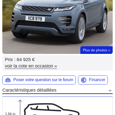
Flottes
Auto
Services
Forum
Plus de photos
»
Moto
Prix :
64 925 €
Marques
voir la cote en occasion
»
Poser votre question sur le forum
Financer
Caractéristiques détaillées
1,64 m