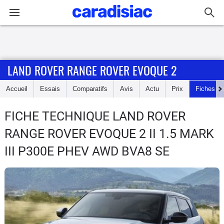
Connexion / Inscription
LAND ROVER RANGE ROVER EVOQUE 2
Accueil
Accueil
Essais
Comparatifs
Avis
Actu
Prix
Fiches te
Actu
FICHE TECHNIQUE LAND ROVER
Essais
RANGE ROVER EVOQUE 2
II 1.5 MARK
Guide
III P300E PHEV AWD BVA8 SE
d'achat
Electriques
Utilitaires