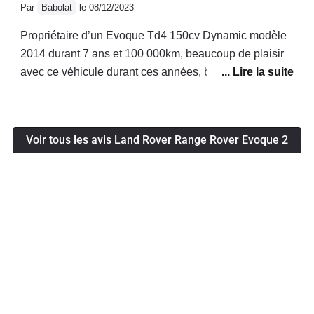
Par
Babolat
le 08/12/2023
Propriétaire d’un Evoque Td4 150cv Dynamic modèle
2014 durant 7 ans et 100 000km, beaucoup de plaisir
avec ce véhicule durant ces années, bien qu’un
manque de confort soit regrettable pour un RR, ainsi
que la pietre qualité de l’ensemble des
plastiques.Actuellement Propriétaire d’un D240
Voir tous les avis Land Rover Range Rover Evoque 2
Dynamic HSE depuis 3 ans, (du 09 /2020), aspect
extérieur et design très proche de l’ancien, mais
moteur, châssis, trains roulants, intérieur, finitions
radicalement différents. Le niveau Range Rover
retrouvé. Du velour à la conduite. Que du bonheur.