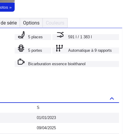
hotos
»
de série
Options
Couleurs
5 places
591 l / 1 383 l
5 portes
Automatique à 9 rapports
Bicarburation essence bioéthanol
S
01/01/2023
09/04/2025