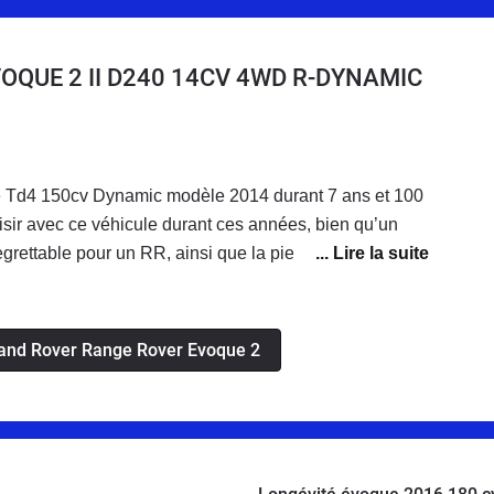
OQUE 2 II D240 14CV 4WD R-DYNAMIC
e Td4 150cv Dynamic modèle 2014 durant 7 ans et 100
sir avec ce véhicule durant ces années, bien qu’un
grettable pour un RR, ainsi que la pietre qualité de
es.Actuellement Propriétaire d’un D240 Dynamic HSE
0), aspect extérieur et design très proche de l’ancien,
ns roulants, intérieur, finitions radicalement différents.
 Land Rover Range Rover Evoque 2
etrouvé. Du velour à la conduite. Que du bonheur.