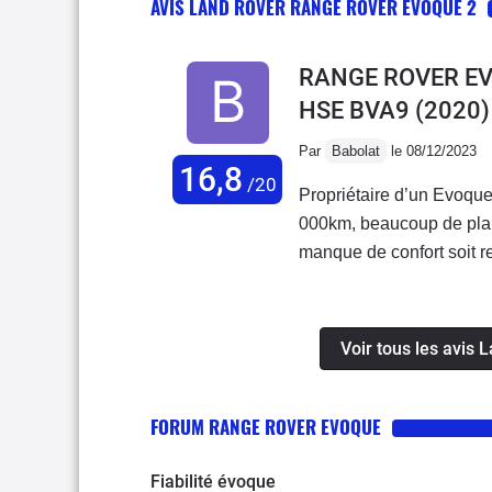
AVIS LAND ROVER RANGE ROVER EVOQUE 2
RANGE ROVER EV
HSE BVA9
(2020)
Par
Babolat
le 08/12/2023
16,8
/20
Propriétaire d’un Evoqu
000km, beaucoup de plai
manque de confort soit re
l’ensemble des plastiqu
depuis 3 ans, (du 09 /202
mais moteur, châssis, trai
Voir tous les avis
Le niveau Range Rover r
FORUM RANGE ROVER EVOQUE
Fiabilité évoque