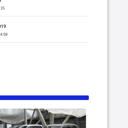
v
:15
019
14:59