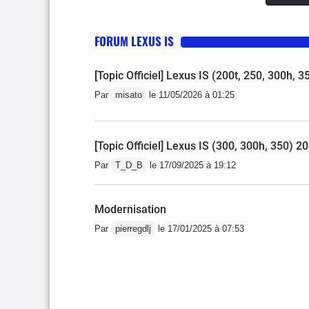
chevaux sont là mais c'est assez lineaire
avec sa petite famille....Je suis tmbé sur
FORUM LEXUS IS
beige est juste magnifique et vieillit très
sympa quoique un peu étouffé mais elle
[Topic Officiel] Lexus IS (200t, 250, 300h, 
320i....Une voiture attachante, fiable, pe
pas au bord de la route....la ligne n'a pa
Par
misato
le 11/05/2026 à 01:25
avez une très bonne auto que l'on ne croi
japonaise de la SERIE 3....mais ça été bie
[Topic Officiel] Lexus IS (300, 300h, 350) 202
dans les productions allemandes de l'époq
ça aussi de rouler différent!Foncez!
Par
T_D_B
le 17/09/2025 à 19:12
Modernisation
Par
pierregdlj
le 17/01/2025 à 07:53