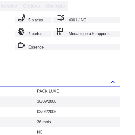
de série
Options
Couleurs
5 places
400 l / NC
4 portes
Mécanique à 6 rapports
Essence
PACK LUXE
30/09/2000
03/04/2006
36 mois
NC