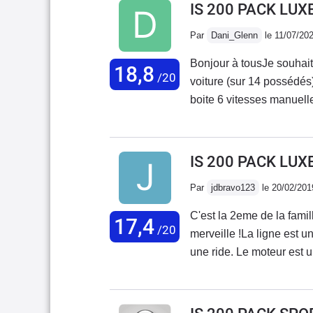
IS 200 PACK LUX
Par
Dani_Glenn
le 11/07/20
Bonjour à tousJe souhait
18,8
/20
voiture (sur 14 possédé
boite 6 vitesses manuelle
automatique.Son moteur 6
à une conduite cool et con
un peu plus de 9 ans av
IS 200 PACK LUX
aucun soucis et un entret
Par
jdbravo123
le 20/02/201
160 000 km, ce qui laisse 
dirai : la fiabilité (exemp
C'est la 2eme de la famil
17,4
moteur et sièges parfaits),
/20
merveille !La ligne est un
consommation un peu impo
une ride. Le moteur est u
peuvent être équipées d'u
un peu de chevaux mais es
n'est pas un break !Com
accouplé à une boîte mé
possédées, la vraies diffé
douce, rapide, bien éta