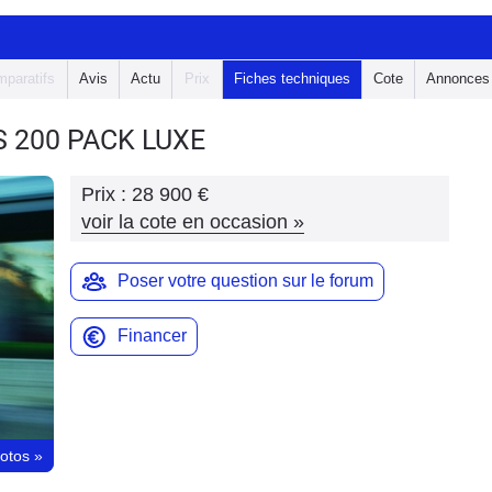
paratifs
Avis
Actu
Prix
Fiches techniques
Cote
Annonces
S
200 PACK LUXE
Prix :
28 900 €
voir la cote en occasion
»
Poser votre question sur le forum
Financer
hotos
»