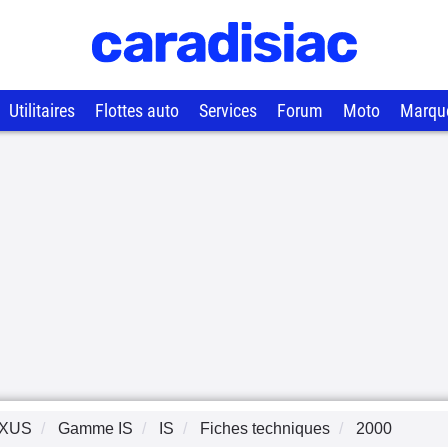
Utilitaires
Flottes auto
Services
Forum
Moto
Marqu
XUS
Gamme
IS
IS
Fiches techniques
2000