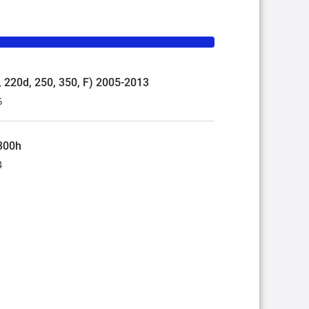
d, 220d, 250, 350, F) 2005-2013
5
 300h
4