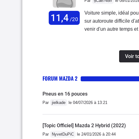
Par
§Cae748rr
le 08/01/201
jeu favoris).Beaucoup de 
Clim est indispensable l'
Voiture simple, idéal po
11,4
aux bordures de trottoir.L
/20
sur autoroute difficile d
bouclier avant trop fragil
venir d'un autre temps et
la parfaite citadine facil
ville. Beaucoup de visibi
l'arrière.
Voir t
FORUM MAZDA 2
Pneus en 16 pouces
Par
jielkade
le 04/07/2026 à 13:21
[Topic Officiel] Mazda 2 Hybrid (2022)
Par
NyvetDuPiC
le 24/01/2026 à 20:44