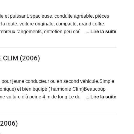
le et puissant, spacieuse, conduite agréable, pièces
n la route, voiture originale, compacte, grand coffre,
breux rangements, entretien peu coûteux, vitre
re centralisée, direction assistée, abs, tambour à
E CLIM
(2006)
le pour jeune conducteur ou en second véhicule.Simple
ectronique) et bien équipé ( harmonie Clim)Beaucoup
une voiture d'à peine 4 m de long.Le dossier du siège
e complètement, ce qui permet de transporter des
ratique en ville et extra urbainConsommation excessive
tout en ville )Beaucoup de bruit d'air à l'intérieur
2006)
00km/H ( l'autoroute n'est vraiment pas son terrain de