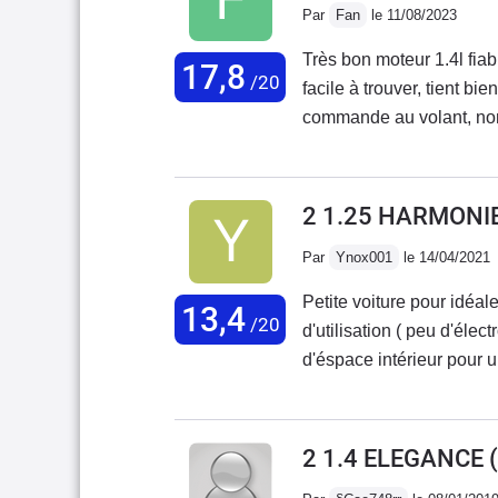
Par
Fan
le 11/08/2023
Très bon moteur 1.4l fiab
17,8
/20
facile à trouver, tient bie
commande au volant, nom
électrique avant, fermetu
l'arrière.
2 1.25 HARMONI
Par
Ynox001
le 14/04/2021
Petite voiture pour idéa
13,4
/20
d'utilisation ( peu d'él
d'éspace intérieur pour 
passager peut se rabattr
objets assez long.Très p
pour un moteur 1.25L ( sur
2 1.4 ELEGANCE
(
lorsque l'on dépasse le 1