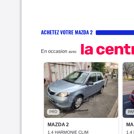
ACHETEZ VOTRE MAZDA 2
En occasion
avec
PRO
PA
MAZDA 2
MA
1.4 HARMONIE CLIM
1.4