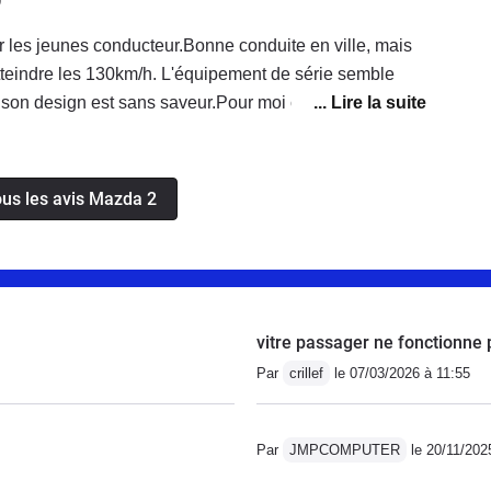
9
grande surface vitrée, donc bonne visibilité...mais la
été./!\ La garde au sol est assez basse...donc attention
ur les jeunes conducteur.Bonne conduite en ville, mais
es feux arrière prennent l'eau !!Fixation G et D du
'atteindre les 130km/h. L'équipement de série semble
e
 son design est sans saveur.Pour moi cette voiture est
e a garer et circule facilement dans les petite route de
lité car la voiture comporte de grande fenetre même à
ous les avis Mazda 2
vitre passager ne fonctionne 
Par
crillef
le 07/03/2026 à 11:55
Par
JMPCOMPUTER
le 20/11/202