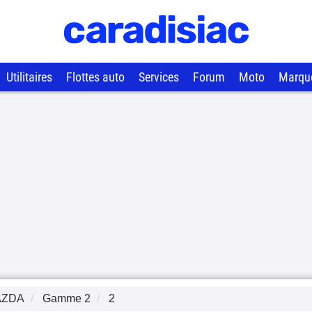
Utilitaires
Flottes auto
Services
Forum
Moto
Marqu
AZDA
Gamme
2
2