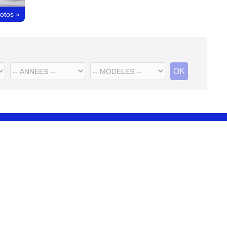
hotos
»