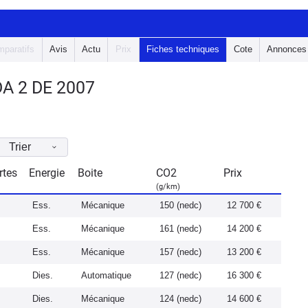
paratifs
Avis
Actu
Prix
Fiches techniques
Cote
Annonces
A 2 DE 2007
Trier
rtes
Energie
Boite
CO2
Prix
(g/km)
Ess.
Mécanique
150 (nedc)
12 700 €
Ess.
Mécanique
161 (nedc)
14 200 €
Ess.
Mécanique
157 (nedc)
13 200 €
Dies.
Automatique
127 (nedc)
16 300 €
Dies.
Mécanique
124 (nedc)
14 600 €