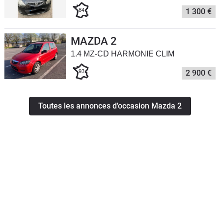
84
1 300 €
Flottes
Auto
MAZDA 2
Services
1.4 MZ-CD HARMONIE CLIM
93
2 900 €
Forum
Moto
Toutes les annonces d'occasion Mazda 2
Marques