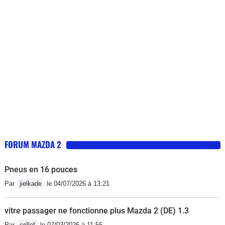
visibilité car la voiture comporte de
visibilité...mais la Clim est
grande fenetre même à l'arrière.
indispensable l'été./!\ La garde au sol
est assez basse...donc attention aux
bordures de trottoir.Les feux arrière
prennent l'eau !!Fixation G et D du
bouclier avant trop fragile
FORUM MAZDA 2
Pneus en 16 pouces
Par
jielkade
le 04/07/2026 à 13:21
vitre passager ne fonctionne plus Mazda 2 (DE) 1.3
Par
crillef
le 07/03/2026 à 11:55