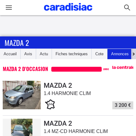
Connexion / Inscription
MAZDA 2
Accueil
Accueil
Avis
Actu
Fiches techniques
Cote
Annonces
Actu
MAZDA 2 D'OCCASION
avec
Essais
MAZDA 2
Guide
1.4 HARMONIE CLIM
d'achat
94
3 200 €
Electriques
MAZDA 2
Utilitaires
1.4 MZ-CD HARMONIE CLIM