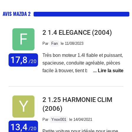
AVIS MAZDA 2
2 1.4 ELEGANCE
(2004)
Par
Fan
le 11/08/2023
Très bon moteur 1.4l fiable et puissant,
17,8
/20
spacieuse, conduite agréable, pièces
facile à trouver, tient bien la route,
voiture originale, compacte, grand
coffre, commande au volant, nombreux
rangements, entretien peu coûteux,
2 1.25 HARMONIE CLIM
vitre électrique avant, fermeture
(2006)
centralisée, direction assistée, abs,
tambour à l'arrière.
Par
Ynox001
le 14/04/2021
13,4
/20
Petite voiture pour idéale pour jeune