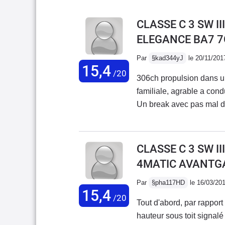
CLASSE C 3 SW II
ELEGANCE BA7 7
Par
§kad344yJ
le 20/11/201
15,4
/20
306ch propulsion dans une
familiale, agrable a cond
Un break avec pas mal d
qu'il faut au quotidien.
puissance (compter 9.5l/1
Mais pas mal de pneus m
CLASSE C 3 SW II
mieux après un réglage 
4MATIC AVANTG
rare, puisque c'est le pac
le pack AMG pour le spor
Par
§pha117HD
le 16/03/20
15,4
genre petite route foresti
/20
Tout d'abord, par rappor
hauteur sous toit signalé