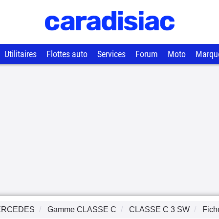
Utilitaires
Flottes auto
Services
Forum
Moto
Marqu
ERCEDES
Gamme
CLASSE C
CLASSE C 3 SW
Fich