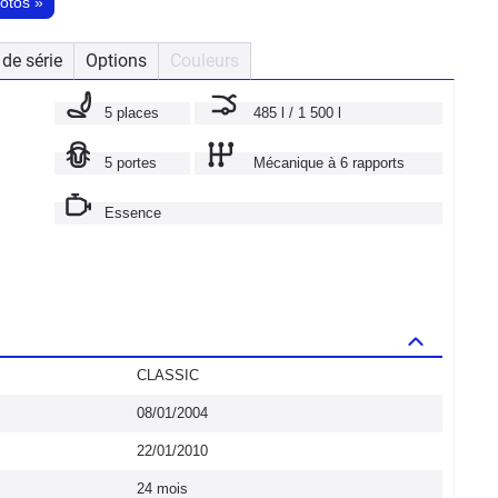
hotos
»
de série
Options
Couleurs
5 places
485 l / 1 500 l
5 portes
Mécanique à 6 rapports
Essence
CLASSIC
08/01/2004
22/01/2010
24 mois