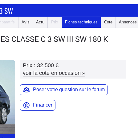
 3 SW
paratifs
Avis
Actu
Prix
Fiches techniques
Cote
Annonces
ES CLASSE C 3 SW
III SW 180 K
Prix :
32 500 €
voir la cote en occasion
»
Poser votre question sur le forum
Financer