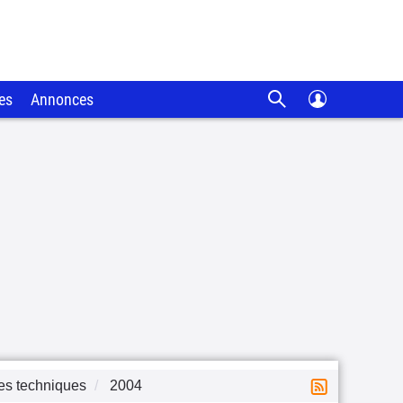
es
Annonces
es techniques
2004