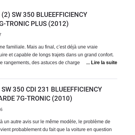
I (2) SW 350 BLUEEFFICIENCY
G-TRONIC PLUS
(2012)
7
 familiale. Mais au final, c'est déjà une vraie
uire et capable de longs trajets dans un grand confort.
e rangements, des astuces de chargements, et tout ce
Une consommation restant mesurée par rapport à la
00), sachant que sur autoroute, c'est plutot 8l/100.
angés (15 a 20000 km par train de pneus), ça va
I SW 350 CDI 231 BLUEEFFICIENCY
de géométrie.La mienne est en polus une combinaison
ARDE 7G-TRONIC
(2010)
k élégance (avec l'étoile sur le capot à l'ancienne), et
t, même si le pac k se ressent sur chaussée dégradée,
16
ères.
t à un autre avis sur le même modèle, le problème de
 vient probablement du fait que la voiture en question