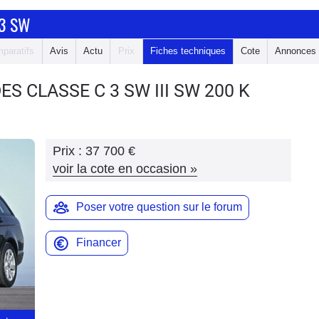
 3 SW
paratifs
Avis
Actu
Prix
Fiches techniques
Cote
Annonces
ES CLASSE C 3 SW
III SW 200 K
Prix :
37 700 €
voir la cote en occasion
»
Poser votre question sur le forum
Financer