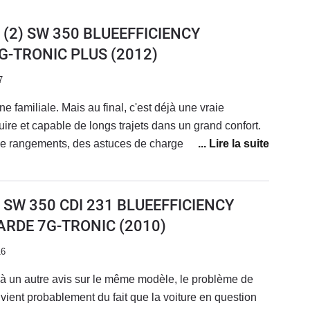
I (2) SW 350 BLUEEFFICIENCY
G-TRONIC PLUS
(2012)
7
 familiale. Mais au final, c'est déjà une vraie
uire et capable de longs trajets dans un grand confort.
e rangements, des astuces de chargements, et tout ce
Une consommation restant mesurée par rapport à la
00), sachant que sur autoroute, c'est plutot 8l/100.
angés (15 a 20000 km par train de pneus), ça va
I SW 350 CDI 231 BLUEEFFICIENCY
de géométrie.La mienne est en polus une combinaison
ARDE 7G-TRONIC
(2010)
k élégance (avec l'étoile sur le capot à l'ancienne), et
t, même si le pac k se ressent sur chaussée dégradée,
16
ères.
t à un autre avis sur le même modèle, le problème de
 vient probablement du fait que la voiture en question