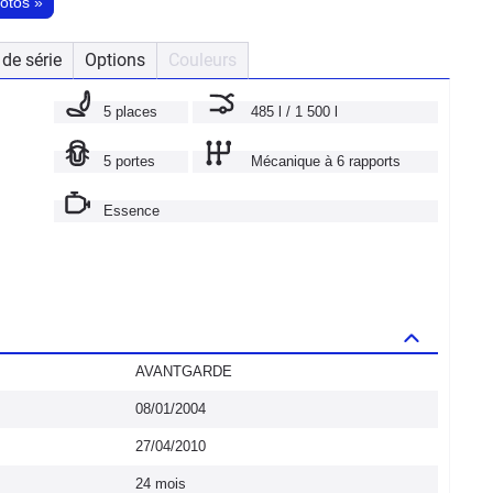
hotos
»
de série
Options
Couleurs
5 places
485 l / 1 500 l
5 portes
Mécanique à 6 rapports
Essence
AVANTGARDE
08/01/2004
27/04/2010
24 mois