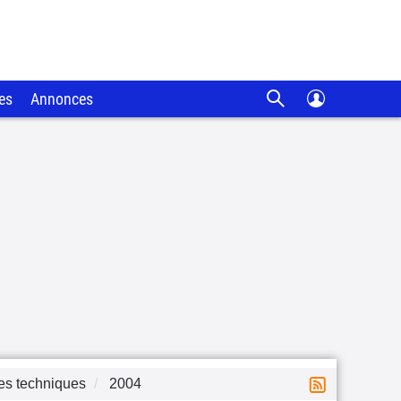
es
Annonces
es techniques
2004