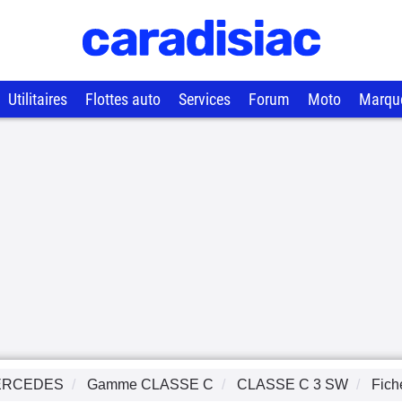
Utilitaires
Flottes auto
Services
Forum
Moto
Marqu
ERCEDES
Gamme
CLASSE C
CLASSE C 3 SW
Fich