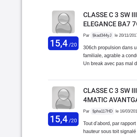
CLASSE C 3 SW II
ELEGANCE BA7 7
Par
§kad344yJ
le 20/11/201
15,4
/20
306ch propulsion dans une
familiale, agrable a cond
Un break avec pas mal d
qu'il faut au quotidien.
puissance (compter 9.5l/1
Mais pas mal de pneus m
CLASSE C 3 SW II
mieux après un réglage 
4MATIC AVANTG
rare, puisque c'est le pac
le pack AMG pour le spor
Par
§pha117HD
le 16/03/20
15,4
genre petite route foresti
/20
Tout d'abord, par rappor
hauteur sous toit signalé