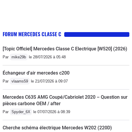
parcours sur autoroute au régulateur à vitesse
réglementaire, ce sera environ 8 litres (l'A8 en 3.7
essence 260 cv en demandait au moins 12). Pas cher
payé pour la puissance et le poids, 1 800 kg quand
FORUM MERCEDES CLASSE C
même pour cette version 4Matic.Deux choses encore :-
en occasion, attention, dans cette génération, même
[Topic Officiel] Mercedes Classe C Electrique [W520] (2026)
sur les versions haut de gamme, des équipements
Par
mike29b
le 28/07/2026 à 05:48
comme radars de recul ou GPS ne sont pas de série,-
pour le moment, le contact avec le personnel du
Échangeur d'air mercedes c200
réseau Mercedes (Roquebrune dans le Var et
Montpellier) est très bon, ça change de l'arrogance
Par
vlaams59
le 21/07/2026 à 09:07
chère à Audi (Nanterre, Toulon).En conclusion : une
voiture "pépère"... qui allume !
Mercedes C63S AMG Coupé/Cabriolet 2020 – Question sur
pièces carbone OEM / after
Par
Spyder_6X
le 07/07/2026 à 08:39
Cherche schéma électrique Mercedes W202 (220D)