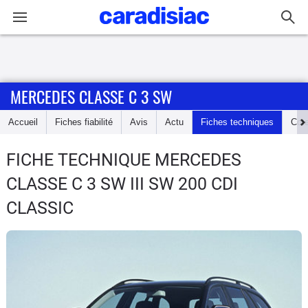
Connexion / Inscription
MERCEDES CLASSE C 3 SW
Accueil
Accueil
Fiches fiabilité
Avis
Actu
Fiches techniques
Cot
Actu
FICHE TECHNIQUE MERCEDES
Essais
CLASSE C 3 SW
III SW 200 CDI
Guide
CLASSIC
d'achat
Electriques
Utilitaires