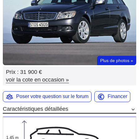
Flottes
Auto
Services
Forum
Plus de photos
»
Moto
Prix :
31 900 €
Marques
voir la cote en occasion
»
Poser votre question sur le forum
Financer
Caractéristiques détaillées
1,45 m