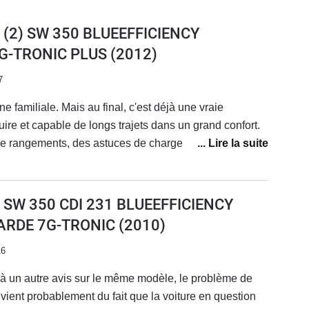
I (2) SW 350 BLUEEFFICIENCY
G-TRONIC PLUS
(2012)
7
 familiale. Mais au final, c'est déjà une vraie
uire et capable de longs trajets dans un grand confort.
e rangements, des astuces de chargements, et tout ce
Une consommation restant mesurée par rapport à la
00), sachant que sur autoroute, c'est plutot 8l/100.
angés (15 a 20000 km par train de pneus), ça va
I SW 350 CDI 231 BLUEEFFICIENCY
de géométrie.La mienne est en polus une combinaison
ARDE 7G-TRONIC
(2010)
k élégance (avec l'étoile sur le capot à l'ancienne), et
t, même si le pac k se ressent sur chaussée dégradée,
16
ères.
t à un autre avis sur le même modèle, le problème de
 vient probablement du fait que la voiture en question