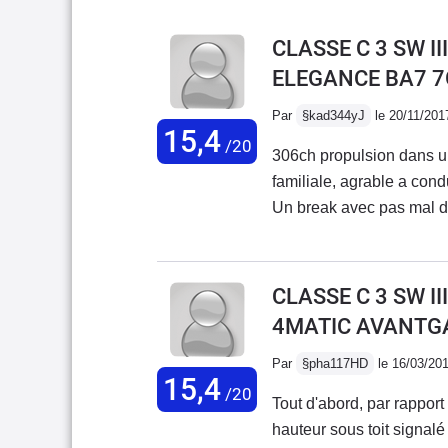
CLASSE C 3 SW II
ELEGANCE BA7 7
Par
§kad344yJ
le 20/11/201
15,4
/20
306ch propulsion dans une
familiale, agrable a cond
Un break avec pas mal d
qu'il faut au quotidien.
puissance (compter 9.5l/1
Mais pas mal de pneus m
CLASSE C 3 SW II
mieux après un réglage 
4MATIC AVANTG
rare, puisque c'est le pac
le pack AMG pour le spor
Par
§pha117HD
le 16/03/20
15,4
genre petite route foresti
/20
Tout d'abord, par rappor
hauteur sous toit signalé