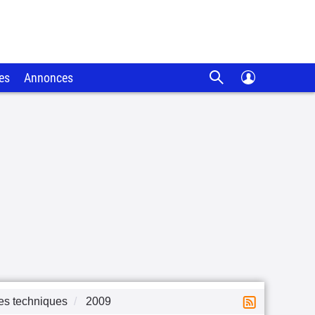
es
Annonces
es techniques
2009