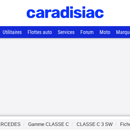
Utilitaires
Flottes auto
Services
Forum
Moto
Marqu
ERCEDES
Gamme
CLASSE C
CLASSE C 3 SW
Fich