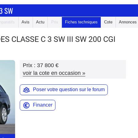
 3 SW
paratifs
Avis
Actu
Prix
Fiches techniques
Cote
Annonces
ES CLASSE C 3 SW
III SW 200 CGI
Prix :
37 800 €
voir la cote en occasion
»
Poser votre question sur le forum
Financer