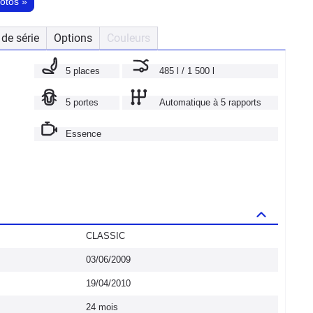
hotos
»
de série
Options
Couleurs
5 places
485 l / 1 500 l
5 portes
Automatique à 5 rapports
Essence
CLASSIC
03/06/2009
19/04/2010
24 mois