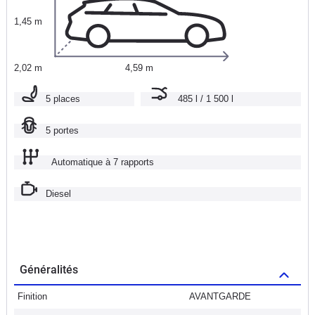
1,45 m
2,02 m
4,59 m
5 places
485 l / 1 500 l
5 portes
Automatique à 7 rapports
Diesel
Généralités
Finition
AVANTGARDE