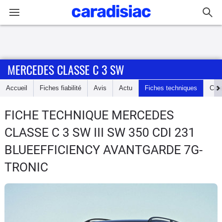
Connexion / Inscription
MERCEDES CLASSE C 3 SW
Accueil
Accueil
Fiches fiabilité
Avis
Actu
Fiches techniques
Cot
Actu
FICHE TECHNIQUE MERCEDES
Essais
CLASSE C 3 SW
III SW 350 CDI 231
Guide
BLUEEFFICIENCY AVANTGARDE 7G-
d'achat
TRONIC
Electriques
Utilitaires