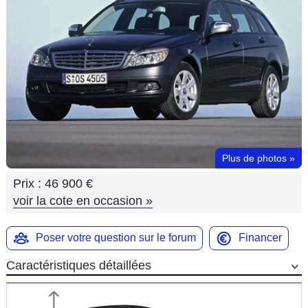
Flottes
Auto
Services
Forum
Moto
Plus de photos
»
Marques
Prix :
46 900 €
voir la cote en occasion
»
Poser votre question sur le forum
Financer
Caractéristiques détaillées