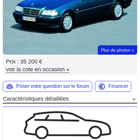
Flottes
Auto
Services
Forum
Plus de photos
»
Prix :
35 200 €
Moto
voir la cote en occasion
»
Marques
Poser votre question sur le forum
Financer
Caractéristiques détaillées