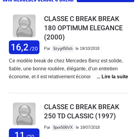
CLASSE C BREAK BREAK
180 OPTIMUM ELEGANCE
(2000)
16,2
/20
Par
§zyg450sb
le 19/10/2018
Ce modèle break de chez Mercedes Benz est solide,
fiable, une bonne routière, élégante, d’un entretien
économe, et il est relativement économe dans sa
consommation de carburant: 9 litres au cent kilometers
sur grande route. Propriétaire de cette voiture depuis
dix-sept ans à présent, je la connais bien.
CLASSE C BREAK BREAK
250 TD CLASSIC
(1997)
Par
§por506VX
le 19/07/2018
11
/20