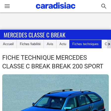
Connexion / Inscription
MERCEDES CLASSE C BREAK
Accueil
Accueil
Fiches fiabilité
Avis
Actu
Fiches techniques
Cot
Actu
FICHE TECHNIQUE MERCEDES
Essais
CLASSE C BREAK
BREAK 200 SPORT
Guide
d'achat
Electriques
Utilitaires