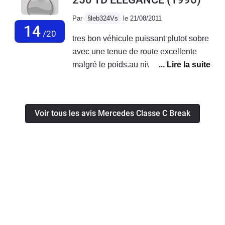
Les sièges avant avec les réglages en
hauteur et en inclinaison de l'assises
Par
§leb324Vs
le 21/08/2011
sont au top pour bien etre installer
14
/20
tres bon véhicule puissant plutot sobre
pour conduire
avec une tenue de route excellente
malgré le poids.au niveau fiabilité rien
a dire ne consomme ni eau ni huile
malgré un fort kilométrage.fatigue au
volant tres modéré avec les sieges
Voir tous les avis Mercedes Classe C Break
plutot dure qui ne plairons pas a tous.