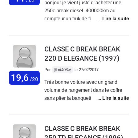
bonjour je vient juste d"acheter une
250c break diesel..400000km au
compteur.un truk de fou. vous explique
j"avais une peugeot 307 hdi 2l.. plutot
bien. " embrayage a laché. je travail en
deplacement a 230 km de chez moi
CLASSE C BREAK BREAK
donc il foudrait acheter une voiture
220 D ELEGANCE
(1997)
pour me depanner..conclusion au coté
de chez moi je trouve une vielle
Par
§Loï403wj
le 27/02/2017
voiture (la mercedes) j"apelle le
19,6
/20
Très bonne voiture avec un grand
propriétaire on fait l"affaire.aprés les
volume de rangement dans le coffre
papiers reglés (assurance et carte
sans plier la banquette. Consomme un
grise) je prend direct l"autoroute e là
peu mais normal vu son âge. Très bien
...wuauuuuu un avion de chasse .trop
fini. Avec des options de l'époque
trop content avec .je vais vendre la
(clim, quatre vitres électrique
peugeot lol de suite.
CLASSE C BREAK BREAK
rétroviseur réglable électriquement ).
250 TD ELEGANCE
(1996)