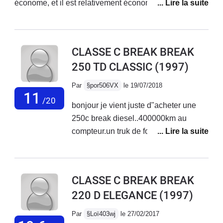
économe, et il est relativement économe dans sa
consommation de carburant: 9 litres au cent kilometers
sur grande route. Propriétaire de cette voiture depuis
dix-sept ans à présent, je la connais bien.
CLASSE C BREAK BREAK
250 TD CLASSIC
(1997)
Par
§por506VX
le 19/07/2018
11
/20
bonjour je vient juste d"acheter une
250c break diesel..400000km au
compteur.un truk de fou. vous explique
j"avais une peugeot 307 hdi 2l.. plutot
bien. " embrayage a laché. je travail en
deplacement a 230 km de chez moi
CLASSE C BREAK BREAK
donc il foudrait acheter une voiture
220 D ELEGANCE
(1997)
pour me depanner..conclusion au coté
de chez moi je trouve une vielle
Par
§Loï403wj
le 27/02/2017
voiture (la mercedes) j"apelle le