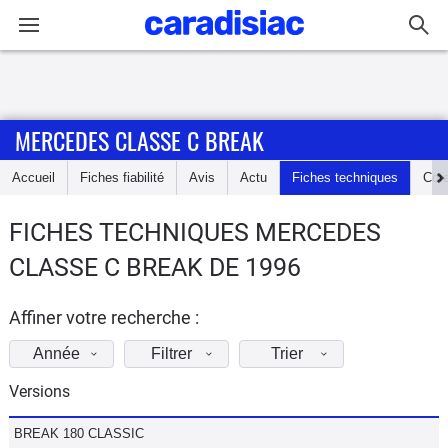
Connexion / Inscription
MERCEDES CLASSE C BREAK
Accueil
Accueil
Fiches fiabilité
Avis
Actu
Fiches techniques
Cot
Actu
FICHES TECHNIQUES MERCEDES
Essais
CLASSE C BREAK DE 1996
Guide
d'achat
Affiner votre recherche :
Année
Filtrer
Trier
Electriques
Versions
Utilitaires
BREAK 180 CLASSIC