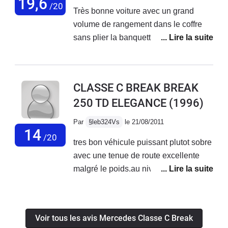
19,6
/20
Très bonne voiture avec un grand
propriétaire on fait l"affaire.aprés les
volume de rangement dans le coffre
papiers reglés (assurance et carte
sans plier la banquette. Consomme un
grise) je prend direct l"autoroute e là
peu mais normal vu son âge. Très bien
...wuauuuuu un avion de chasse .trop
fini. Avec des options de l'époque
trop content avec .je vais vendre la
(clim, quatre vitres électrique
peugeot lol de suite.
CLASSE C BREAK BREAK
rétroviseur réglable électriquement ).
250 TD ELEGANCE
(1996)
Les sièges avant avec les réglages en
hauteur et en inclinaison de l'assises
Par
§leb324Vs
le 21/08/2011
sont au top pour bien etre installer
14
/20
tres bon véhicule puissant plutot sobre
pour conduire
avec une tenue de route excellente
malgré le poids.au niveau fiabilité rien
a dire ne consomme ni eau ni huile
malgré un fort kilométrage.fatigue au
volant tres modéré avec les sieges
Voir tous les avis Mercedes Classe C Break
plutot dure qui ne plairons pas a tous.