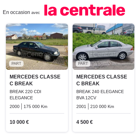
En occasion
avec
PART
PART
MERCEDES CLASSE
MERCEDES CLASSE
C BREAK
C BREAK
BREAK 220 CDI
BREAK 240 ELEGANCE
ELEGANCE
BVA 12CV
2000
175 000 Km
Manuelle
Diesel
2001
210 000 Km
Automatiq
10 000 €
4 500 €