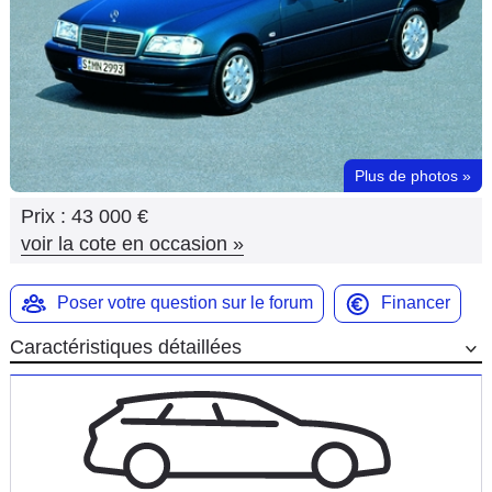
Flottes
Auto
Services
Forum
Plus de photos
»
Prix :
43 000 €
Moto
voir la cote en occasion
»
Marques
Poser votre question sur le forum
Financer
Caractéristiques détaillées