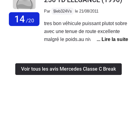
Les sièges avant avec les réglages en
hauteur et en inclinaison de l'assises
Par
§leb324Vs
le 21/08/2011
sont au top pour bien etre installer
14
/20
tres bon véhicule puissant plutot sobre
pour conduire
avec une tenue de route excellente
malgré le poids.au niveau fiabilité rien
a dire ne consomme ni eau ni huile
malgré un fort kilométrage.fatigue au
volant tres modéré avec les sieges
Voir tous les avis Mercedes Classe C Break
plutot dure qui ne plairons pas a tous.