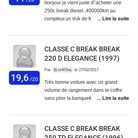
bonjour je vient juste d"acheter une
250c break diesel..400000km au
compteur.un truk de fou. vous explique
j"avais une peugeot 307 hdi 2l.. plutot
bien. " embrayage a laché. je travail en
deplacement a 230 km de chez moi
CLASSE C BREAK BREAK
donc il foudrait acheter une voiture
220 D ELEGANCE
(1997)
pour me depanner..conclusion au coté
de chez moi je trouve une vielle
Par
§Loï403wj
le 27/02/2017
voiture (la mercedes) j"apelle le
19,6
/20
Très bonne voiture avec un grand
propriétaire on fait l"affaire.aprés les
volume de rangement dans le coffre
papiers reglés (assurance et carte
sans plier la banquette. Consomme un
grise) je prend direct l"autoroute e là
peu mais normal vu son âge. Très bien
...wuauuuuu un avion de chasse .trop
fini. Avec des options de l'époque
trop content avec .je vais vendre la
(clim, quatre vitres électrique
peugeot lol de suite.
CLASSE C BREAK BREAK
rétroviseur réglable électriquement ).
250 TD ELEGANCE
(1996)