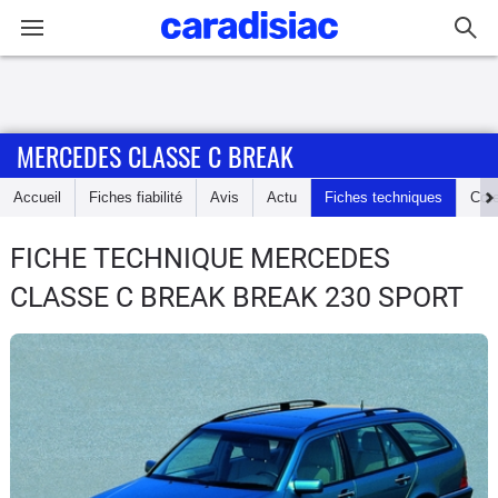
Connexion / Inscription
MERCEDES CLASSE C BREAK
Accueil
Accueil
Fiches fiabilité
Avis
Actu
Fiches techniques
Cot
Actu
FICHE TECHNIQUE MERCEDES
Essais
CLASSE C BREAK
BREAK 230 SPORT
Guide
d'achat
Electriques
Utilitaires