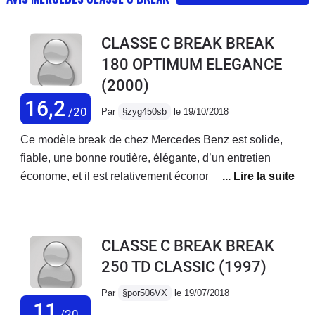
CLASSE C BREAK BREAK
180 OPTIMUM ELEGANCE
(2000)
16,2
/20
Par
§zyg450sb
le 19/10/2018
Ce modèle break de chez Mercedes Benz est solide,
fiable, une bonne routière, élégante, d’un entretien
économe, et il est relativement économe dans sa
consommation de carburant: 9 litres au cent kilometers
sur grande route. Propriétaire de cette voiture depuis
dix-sept ans à présent, je la connais bien.
CLASSE C BREAK BREAK
250 TD CLASSIC
(1997)
Par
§por506VX
le 19/07/2018
11
/20