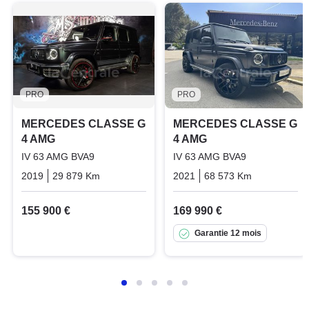
PRO
PRO
MERCEDES CLASSE G
MERCEDES CLASSE G
4 AMG
4 AMG
IV 63 AMG BVA9
IV 63 AMG BVA9
2019
29 879 Km
Automatique
Essence
2021
68 573 Km
Automatiq
155 900 €
169 990 €
Garantie 12 mois