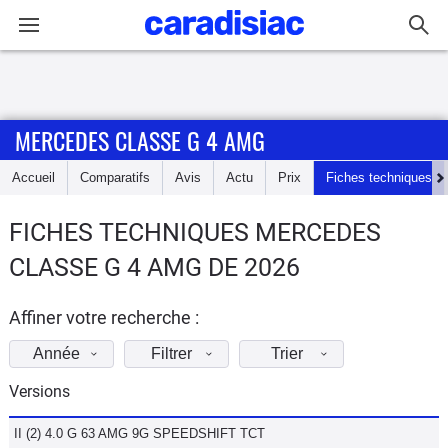
Connexion / Inscription
MERCEDES CLASSE G 4 AMG
Accueil
Accueil
Comparatifs
Avis
Actu
Prix
Fiches techniques
Actu
FICHES TECHNIQUES MERCEDES
Essais
CLASSE G 4 AMG DE 2026
Guide
d'achat
Affiner votre recherche :
Année
Filtrer
Trier
Electriques
Versions
Utilitaires
II (2) 4.0 G 63 AMG 9G SPEEDSHIFT TCT