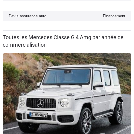
Flottes
Auto
Devis assurance auto
Financement
Services
Toutes les Mercedes Classe G 4 Amg par année de
commercialisation
Forum
Moto
Marques