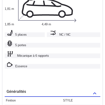
1,81 m
1,85 m
4,49 m
5 places
NC / NC
5 portes
Mécanique à 6 rapports
Essence
Généralités
Finition
STYLE