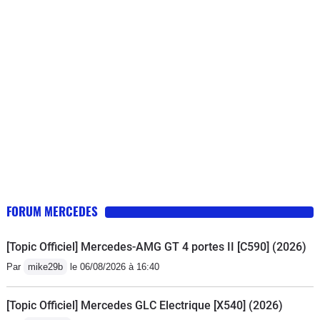
lors de la première révision l’atelier préconise le
remplacement des plaquettes de freins que Mercedes
est dans l’incapacité de fournir (aucune plaquette de
frein disponible pour ce véhicule dans le réseau
Mercedes sur tout le territoire français)résultat le
garage Mercedes se rabat sur des plaquettes de
renault Kangoo qui elles n’ont pas de témoins et ça me
fait un défaut de plus au tableau de bord.Aujourd’hui
enfin remplacement du calculateur commandé en mars
mais là impossible pour l’atelier de faire quoique ce
soit puisque Mercedes préconise l’installation d’un
FORUM MERCEDES
nouveau logiciel qui n’est pour l’instant pas disponible
puisqu’il est en cours d’élaboration donc pas de date
[Topic Officiel] Mercedes-AMG GT 4 portes II [C590] (2026)
pour la disponibilité de celui-ci.Résultat des courses
Par
mike29b
le 06/08/2026 à 16:40
étant professionnel de la route je me retrouve avec un
véhicule non opérationnel .Le Mercedes classe est
[Topic Officiel] Mercedes GLC Electrique [X540] (2026)
pour moi un véhicule a fuir.