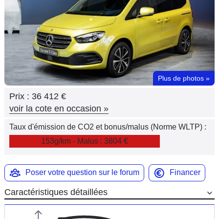
Flottes
Auto
Services
Forum
Plus de photos
»
Prix :
36 412 €
Moto
voir la cote en occasion
»
Marques
Taux d'émission de CO2 et bonus/malus (Norme WLTP) :
153g/km - Malus : 3804 €
Poser votre question sur le forum
Financer
Caractéristiques détaillées