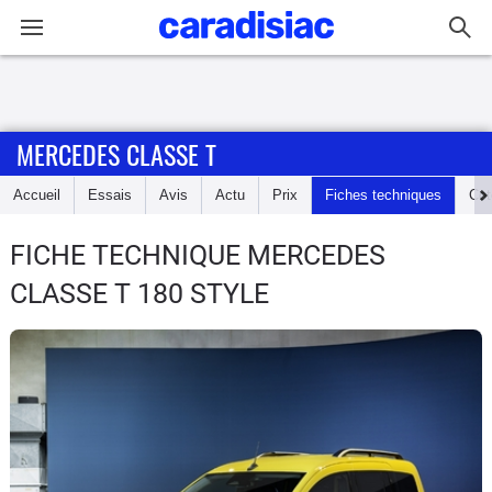
Connexion / Inscription
MERCEDES CLASSE T
Accueil
Accueil
Essais
Avis
Actu
Prix
Fiches techniques
Cot
Actu
FICHE TECHNIQUE MERCEDES
Essais
CLASSE T
180 STYLE
Guide
d'achat
Electriques
Utilitaires