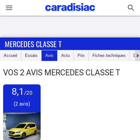
Connexion / Inscription
MERCEDES CLASSE T
Accueil
Accueil
Essais
Avis
Actu
Prix
Fiches techniques
Cot
Actu
VOS
2
AVIS
MERCEDES CLASSE T
Essais
8,1
Guide
/20
d'achat
(2 avis)
Electriques
Utilitaires