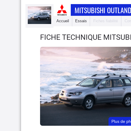
MITSUBISHI OUTLAN
Accueil
Essais
Fiches fiabilité
Com
FICHE TECHNIQUE MITSUB
Plus de p