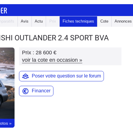
DER
paratifs
Avis
Actu
Prix
Fiches techniques
Cote
Annonces
ISHI OUTLANDER
2.4 SPORT BVA
Prix :
28 600 €
voir la cote en occasion
»
Poser votre question sur le forum
Financer
hotos
»