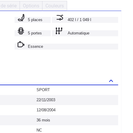
de série
Options
Couleurs
5 places
402 l / 1 049 l
5 portes
Automatique
Essence
SPORT
22/11/2003
12/08/2004
36 mois
NC