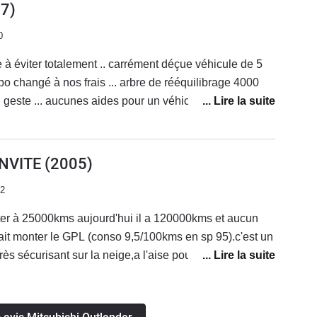
7)
0
 éviter totalement .. carrément déçue véhicule de 5
 frais ... arbre de rééquilibrage 4000
n geste ... aucunes aides pour un véhicule acheté neuf
s ... je me pose la question de la
 #mitsubishi Vraiment carrément déçue de cette marque
NVITE
(2005)
12
eter à 25000kms aujourd'hui il a 120000kms et aucun
fait monter le GPL (conso 9,5/100kms en sp 95).c'est un
rès sécurisant sur la neige,a l'aise pour tracter une
silencieux et confortable pour les reprises ce n'est pas
CV pour 1550 kgs)mais suffisant pour une utilisation
e rayon de braquage trop long(pas pratique en ville)et