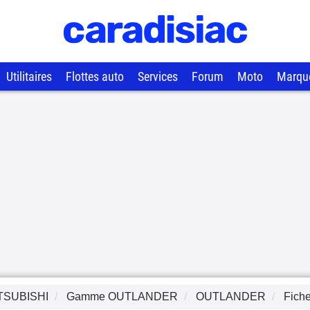
Utilitaires
Flottes auto
Services
Forum
Moto
Marqu
TSUBISHI
Gamme
OUTLANDER
OUTLANDER
Fich