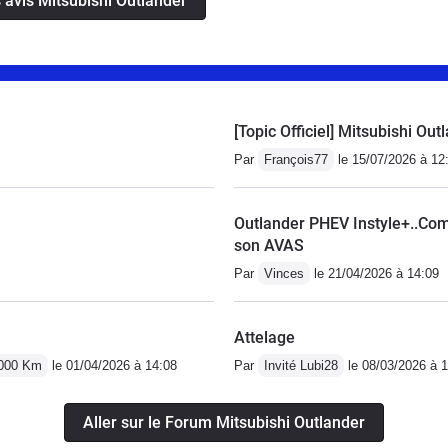
s avis Mitsubishi Outlander
 de 5 personnes. mais dans l'ensemble pour
SUV.
[Topic Officiel] Mitsubishi Out
Par
François77
le 15/07/2026 à 12
Outlander PHEV Instyle+..Com
son AVAS
Par
Vinces
le 21/04/2026 à 14:09
Attelage
0000 Km
le 01/04/2026 à 14:08
Par
Invité Lubi28
le 08/03/2026 à 
Aller sur le Forum Mitsubishi Outlander