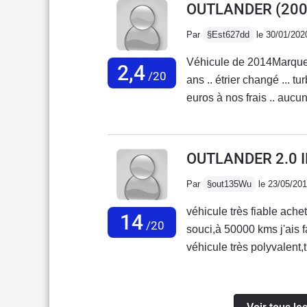
OUTLANDER
(200
Par
§Est627dd
le 30/01/202
Véhicule de 2014Marque à
2,4
/20
ans .. étrier changé ... turbo changé à nos
euros à nos frais .. aucu
en concession il y a 5 ans et quelques moi
solidité de cette marque
OUTLANDER 2.0 I
Par
§out135Wu
le 23/05/20
véhicule très fiable ach
14
/20
souci,à 50000 kms j'ais 
véhicule très polyvalent,t
caravane.sur route il est 
un foudre de guerre (136
quotidienne.les défauts:l