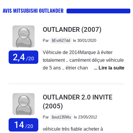
AVIS MITSUBISHI OUTLANDER
OUTLANDER
(2007)
Par
§Est627dd
le 30/01/2020
Véhicule de 2014Marque à éviter
2,4
/20
totalement .. carrément déçue véhicule
de 5 ans .. étrier changé ... turbo
changé à nos frais ... arbre de
rééquilibrage 4000 euros à nos frais ..
aucun geste ... aucunes aides pour un
OUTLANDER 2.0 INVITE
véhicule acheté neuf en concession il
(2005)
y a 5 ans et quelques mois ... je me
pose la question de la solidité de cette
Par
§out135Wu
le 23/05/2012
marque #mitsubishi Vraiment
14
/20
véhicule très fiable acheter à
carrément déçue de cette marque