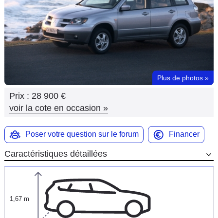
Flottes
Auto
Services
Forum
Plus de photos
»
Prix :
28 900 €
Moto
voir la cote en occasion
»
Marques
Poser votre question sur le forum
Financer
Caractéristiques détaillées
1,67 m