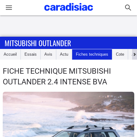
Connexion / Inscription
MITSUBISHI OUTLANDER
Accueil
Accueil
Essais
Avis
Actu
Fiches techniques
Cote
An
Actu
FICHE TECHNIQUE MITSUBISHI
Essais
OUTLANDER
2.4 INTENSE BVA
Guide
d'achat
Electriques
Utilitaires