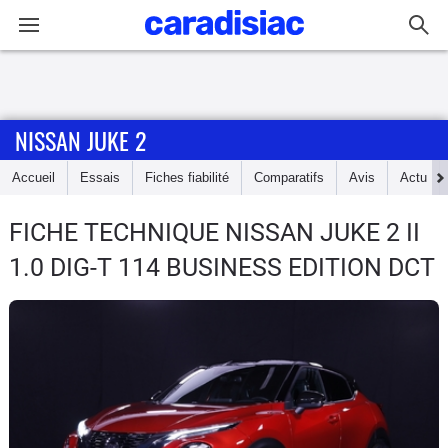
Connexion / Inscription
NISSAN JUKE 2
Accueil
Accueil
Essais
Fiches fiabilité
Comparatifs
Avis
Actu
Actu
FICHE TECHNIQUE NISSAN JUKE 2
II
Essais
1.0 DIG-T 114 BUSINESS EDITION DCT
Guide
d'achat
Electriques
Utilitaires