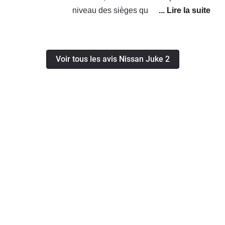
niveau des sièges quand on fait des
longues routes, et la puissance est
suffisante même 5 personnes dedans
sa pousse bien j était étonné, y a
Voir tous les avis Nissan Juke 2
grand coffre pour un petit suv, et la
consommation dans le global c est 5
litres au 100 km, et mode éco en
poussant pas beaucoup 4 litres 6 au
100 km en mixte.