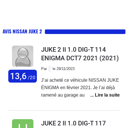
AVIS NISSAN JUKE 2
JUKE 2 II 1.0 DIG-T 114
ENIGMA DCT7 2021
(2021)
Par
le 29/11/2023
13,6
/20
J’ai acheté ce véhicule NISSAN JUKE
ÉNIGMA en février 2021. Je l’ai déjà
ramené au garage au moins 4 fois(
remplacement turbo durite ect… ) et
j’ai toujours un bruitage au au niveau
du moteur. Je suis déçu de ce véhicule
JUKE 2 II 1.0 DIG-T 117
qui Consomme aussi