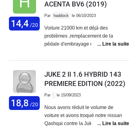
ACENTA BV6
(2019)
Par
haddock
le 06/10/2023
14,4
/20
Voiture 21000 km et déjà des
problèmes ,remplacement de la
pédale d'embrayage et le support prise
en charge a 50% de Nissan ,deuxième
problèmes le compteur electronique
ne fonctionne plus et le lendemain le
JUKE 2 II 1.6 HYBRID 143
stop start rdv avec le garage la
PREMIERE EDITION
(2022)
semaine prochaine, au niveau comfort
pas terrible manque de souplesse.
Par
le 15/09/2023
18,8
/20
Nous avons réduit le volume de
voiture et avons troqué notre nissan
Qashqai contre la Juke. Quelques
réglages à effectuer après 10mois d