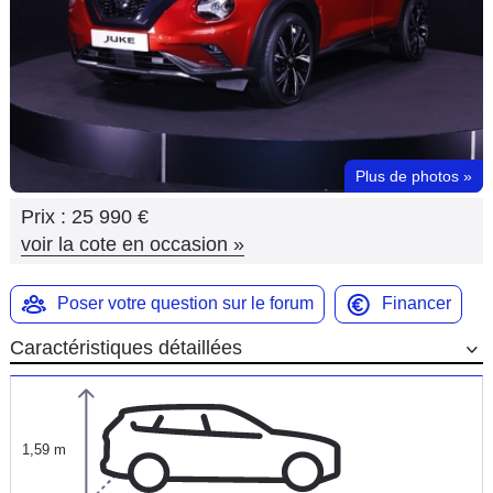
Flottes
Auto
Services
Forum
Plus de photos
»
Prix :
25 990 €
Moto
voir la cote en occasion
»
Marques
Poser votre question sur le forum
Financer
Caractéristiques détaillées
1,59 m