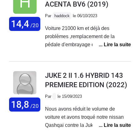
ACENTA BV6
(2019)
Par
haddock
le 06/10/2023
14,4
/20
Voiture 21000 km et déjà des
problèmes ,remplacement de la
pédale d'embrayage et le support prise
en charge a 50% de Nissan ,deuxième
problèmes le compteur electronique
ne fonctionne plus et le lendemain le
JUKE 2 II 1.6 HYBRID 143
stop start rdv avec le garage la
PREMIERE EDITION
(2022)
semaine prochaine, au niveau comfort
pas terrible manque de souplesse.
Par
le 15/09/2023
18,8
/20
Nous avons réduit le volume de
voiture et avons troqué notre nissan
Qashqai contre la Juke. Quelques
réglages à effectuer après 10mois d