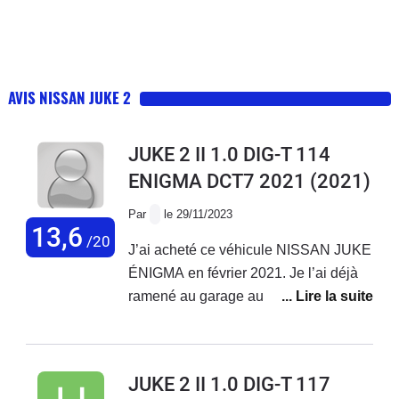
AVIS NISSAN JUKE 2
JUKE 2 II 1.0 DIG-T 114
ENIGMA DCT7 2021
(2021)
Par
le 29/11/2023
13,6
/20
J’ai acheté ce véhicule NISSAN JUKE
ÉNIGMA en février 2021. Je l’ai déjà
ramené au garage au moins 4 fois(
remplacement turbo durite ect… ) et
j’ai toujours un bruitage au au niveau
du moteur. Je suis déçu de ce véhicule
JUKE 2 II 1.0 DIG-T 117
qui Consomme aussi