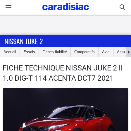
Connexion / Inscription
NISSAN JUKE 2
Accueil
Accueil
Essais
Fiches fiabilité
Comparatifs
Avis
Actu
Actu
FICHE TECHNIQUE NISSAN JUKE 2
II
Essais
1.0 DIG-T 114 ACENTA DCT7 2021
Guide
d'achat
Electriques
Utilitaires