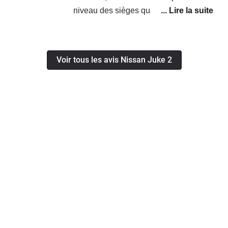
niveau des sièges quand on fait des
longues routes, et la puissance est
suffisante même 5 personnes dedans
sa pousse bien j était étonné, y a
Voir tous les avis Nissan Juke 2
grand coffre pour un petit suv, et la
consommation dans le global c est 5
litres au 100 km, et mode éco en
poussant pas beaucoup 4 litres 6 au
100 km en mixte.