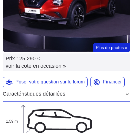
Flottes
Auto
Services
Forum
Plus de photos
»
Prix :
25 290 €
Moto
voir la cote en occasion
»
Marques
Poser votre question sur le forum
Financer
Caractéristiques détaillées
1,59 m