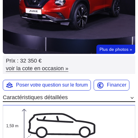
Flottes
Auto
Services
Forum
Plus de photos
»
Prix :
32 350 €
Moto
voir la cote en occasion
»
Marques
Poser votre question sur le forum
Financer
Caractéristiques détaillées
1,59 m