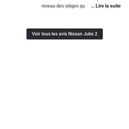
niveau des sièges quand on fait des
longues routes, et la puissance est
suffisante même 5 personnes dedans
sa pousse bien j était étonné, y a
Voir tous les avis Nissan Juke 2
grand coffre pour un petit suv, et la
consommation dans le global c est 5
litres au 100 km, et mode éco en
poussant pas beaucoup 4 litres 6 au
100 km en mixte.