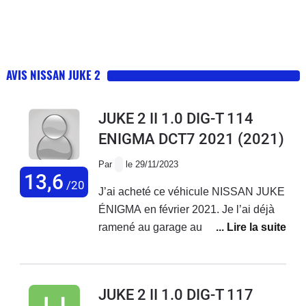
AVIS NISSAN JUKE 2
JUKE 2 II 1.0 DIG-T 114
ENIGMA DCT7 2021
(2021)
Par
le 29/11/2023
13,6
/20
J’ai acheté ce véhicule NISSAN JUKE
ÉNIGMA en février 2021. Je l’ai déjà
ramené au garage au moins 4 fois(
remplacement turbo durite ect… ) et
j’ai toujours un bruitage au au niveau
du moteur. Je suis déçu de ce véhicule
JUKE 2 II 1.0 DIG-T 117
qui Consomme aussi