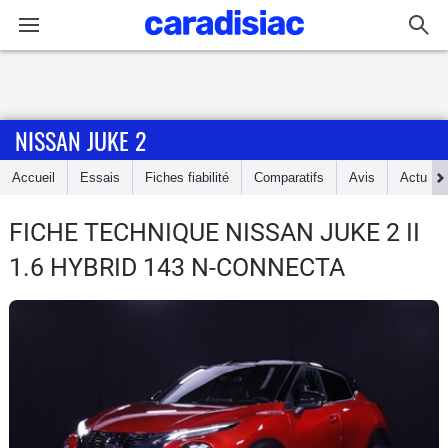
Connexion / Inscription
NISSAN JUKE 2
Accueil
Accueil
Essais
Fiches fiabilité
Comparatifs
Avis
Actu
Actu
FICHE TECHNIQUE NISSAN JUKE 2
II
Essais
1.6 HYBRID 143 N-CONNECTA
Guide
d'achat
Electriques
Utilitaires