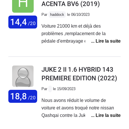
ACENTA BV6
(2019)
Par
haddock
le 06/10/2023
14,4
/20
Voiture 21000 km et déjà des
problèmes ,remplacement de la
pédale d'embrayage et le support prise
en charge a 50% de Nissan ,deuxième
problèmes le compteur electronique
ne fonctionne plus et le lendemain le
JUKE 2 II 1.6 HYBRID 143
stop start rdv avec le garage la
PREMIERE EDITION
(2022)
semaine prochaine, au niveau comfort
pas terrible manque de souplesse.
Par
le 15/09/2023
18,8
/20
Nous avons réduit le volume de
voiture et avons troqué notre nissan
Qashqai contre la Juke. Quelques
réglages à effectuer après 10mois d