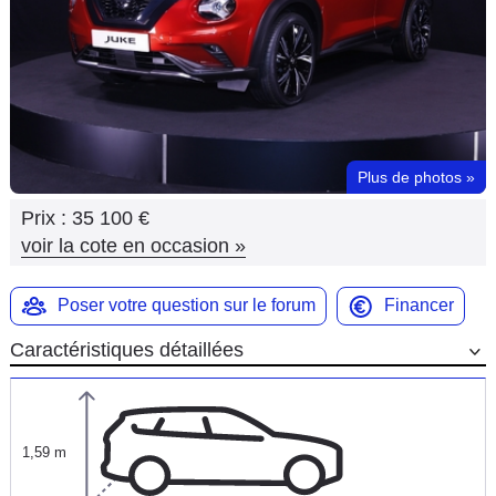
Flottes
Auto
Services
Forum
Plus de photos
»
Prix :
35 100 €
Moto
voir la cote en occasion
»
Marques
Poser votre question sur le forum
Financer
Caractéristiques détaillées
1,59 m