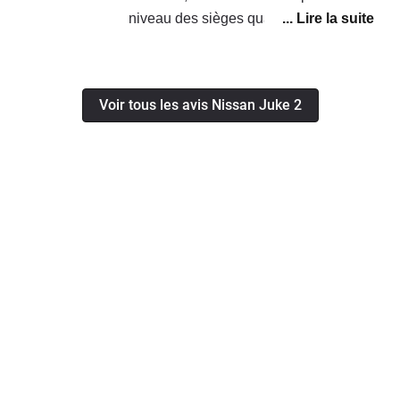
niveau des sièges quand on fait des
longues routes, et la puissance est
suffisante même 5 personnes dedans
sa pousse bien j était étonné, y a
Voir tous les avis Nissan Juke 2
grand coffre pour un petit suv, et la
consommation dans le global c est 5
litres au 100 km, et mode éco en
poussant pas beaucoup 4 litres 6 au
100 km en mixte.