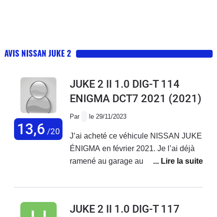
AVIS NISSAN JUKE 2
JUKE 2 II 1.0 DIG-T 114
ENIGMA DCT7 2021
(2021)
Par
le 29/11/2023
13,6
/20
J’ai acheté ce véhicule NISSAN JUKE
ÉNIGMA en février 2021. Je l’ai déjà
ramené au garage au moins 4 fois(
remplacement turbo durite ect… ) et
j’ai toujours un bruitage au au niveau
du moteur. Je suis déçu de ce véhicule
JUKE 2 II 1.0 DIG-T 117
qui Consomme aussi