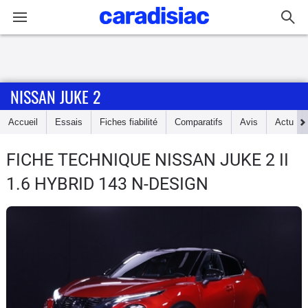
Connexion / Inscription
NISSAN JUKE 2
Accueil
Accueil
Essais
Fiches fiabilité
Comparatifs
Avis
Actu
Actu
FICHE TECHNIQUE NISSAN JUKE 2
II
Essais
1.6 HYBRID 143 N-DESIGN
Guide
d'achat
Electriques
Utilitaires