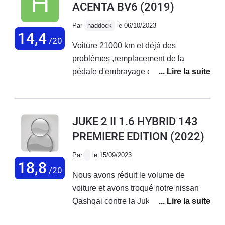
ACENTA BV6
(2019)
Par
haddock
le 06/10/2023
14,4
/20
Voiture 21000 km et déjà des
problèmes ,remplacement de la
pédale d'embrayage et le support prise
en charge a 50% de Nissan ,deuxième
problèmes le compteur electronique
ne fonctionne plus et le lendemain le
JUKE 2 II 1.6 HYBRID 143
stop start rdv avec le garage la
PREMIERE EDITION
(2022)
semaine prochaine, au niveau comfort
pas terrible manque de souplesse.
Par
le 15/09/2023
18,8
/20
Nous avons réduit le volume de
voiture et avons troqué notre nissan
Qashqai contre la Juke. Quelques
réglages à effectuer après 10mois d