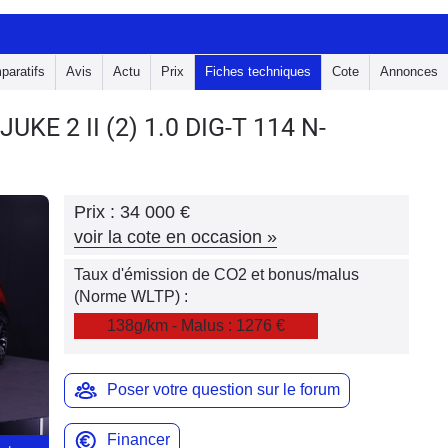
paratifs
Avis
Actu
Prix
Fiches techniques
Cote
Annonces
 JUKE 2
II (2) 1.0 DIG-T 114 N-
Prix :
34 000 €
voir la cote en occasion
»
Taux d'émission de CO2 et bonus/malus
(Norme WLTP) :
138g/km - Malus : 1276 €
Poser votre question sur le forum
Financer