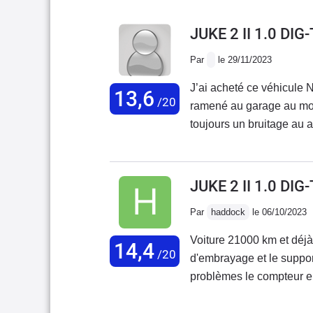
JUKE 2 II 1.0 DI
Par
le 29/11/2023
J’ai acheté ce véhicule NISSAN JUKE ÉNIGMA en février 2021. Je l’ai déjà
13,6
/20
ramené au garage au moin
toujours un bruitage au 
Consomme aussi
JUKE 2 II 1.0 DI
Par
haddock
le 06/10/2023
Voiture 21000 km et déjà des problèmes ,remplacement de la pédale
14,4
/20
d'embrayage et le support prise en charge a 50% de Nissan ,deuxième
problèmes le compteur electronique ne fonctionne plus et le lendemain le stop
start rdv avec le garage la semaine prochaine, au niveau comfort pas terrible
manque de souplesse.