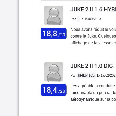
JUKE 2 II 1.6 HY
Par
le 15/09/2023
Nous avons réduit le vol
18,8
/20
contre la Juke. Quelques 
affichage de la vitesse e
sur·regime ; le signal so
est décidé ; une petite cô
nissan problème hevc.on 
JUKE 2 II 1.0 DI
volume de l habitacle est
Par
§FIL541Cq
le 17/02/202
. L espace arrière convi
vacances . Nous on aim
très agréable a conduire
18,4
/20
raisonnable un peu raide
aérodynamique sur la port
et très pratique grasse 
complet option sieges cha