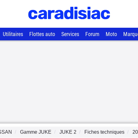
Utilitaires
Flottes auto
Services
Forum
Moto
Marqu
SSAN
Gamme
JUKE
JUKE 2
Fiches techniques
20