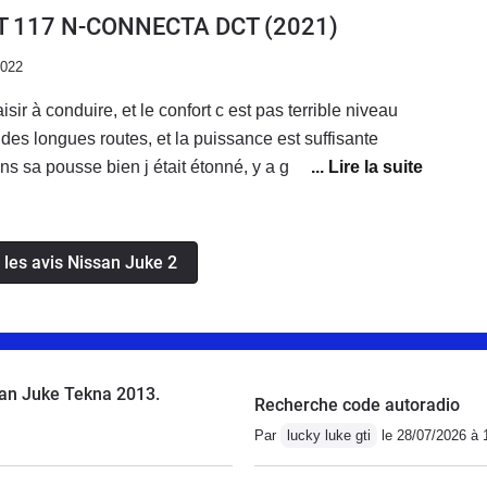
G-T 117 N-CONNECTA DCT
(2021)
2022
sir à conduire, et le confort c est pas terrible niveau
des longues routes, et la puissance est suffisante
sa pousse bien j était étonné, y a grand coffre pour
mmation dans le global c est 5 litres au 100 km, et mode
coup 4 litres 6 au 100 km en mixte.
 les avis Nissan Juke 2
an Juke Tekna 2013.
Recherche code autoradio
Par
lucky luke gti
le 28/07/2026 à 