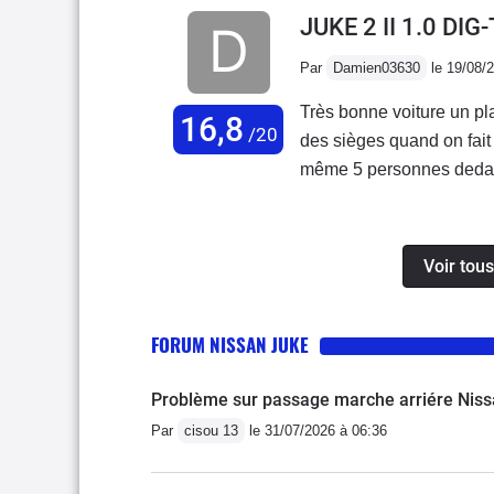
JUKE 2 II 1.0 DI
Par
Damien03630
le 19/08/
Très bonne voiture un plai
16,8
/20
des sièges quand on fait 
même 5 personnes dedans 
un petit suv, et la conso
éco en poussant pas beau
Voir tous
FORUM NISSAN JUKE
Problème sur passage marche arriére Niss
Par
cisou 13
le 31/07/2026 à 06:36