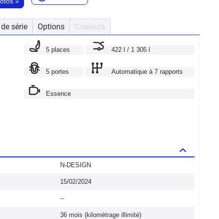
hotos
»
de série
Options
Couleurs
5 places
422 l / 1 305 l
5 portes
Automatique à 7 rapports
Essence
N-DESIGN
15/02/2024
--
36 mois (kilométrage illimité)