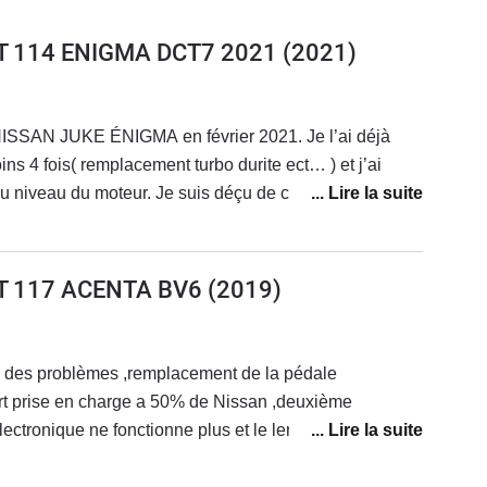
G-T 114 ENIGMA DCT7 2021
(2021)
s 4 fois( remplacement turbo durite ect… ) et j’ai
au niveau du moteur. Je suis déçu de ce véhicule qui
G-T 117 ACENTA BV6
(2019)