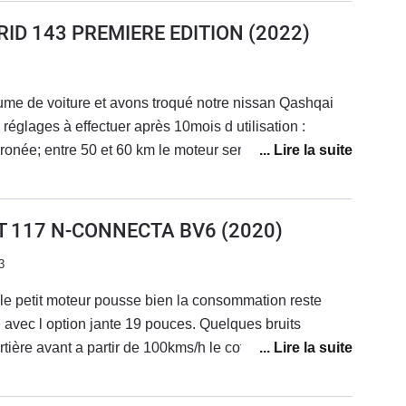
BRID 143 PREMIERE EDITION
(2022)
ume de voiture et avons troqué notre nissan Qashqai
réglages à effectuer après 10mois d utilisation :
rronée; entre 50 et 60 km le moteur semble être en
nore émis lors de la marche arrière fonctionne quand il
te sur l autoroute et elle peine.... puis un rappel de
la dépose au garage mardi pour régler tout ceci.Le
G-T 117 N-CONNECTA BV6
(2020)
 idéal pour nous 2 la Juke est confortable et très stable
3
endra aux enfants mais pas avec des bagages pour les
e
 le petit moteur pousse bien la consommation reste
 avec l option jante 19 pouces. Quelques bruits
ière avant a partir de 100kms/h le coffre est suffisant
a sa modularité l ergonomie est bonne et l équipement
uffant et pare bris chauffant.