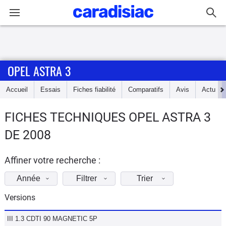
Connexion / Inscription
OPEL ASTRA 3
Accueil
Accueil
Essais
Fiches fiabilité
Comparatifs
Avis
Actu
Actu
FICHES TECHNIQUES OPEL ASTRA 3
Essais
DE 2008
Guide
d'achat
Affiner votre recherche :
Année
Filtrer
Trier
Electriques
Versions
Utilitaires
III 1.3 CDTI 90 MAGNETIC 5P