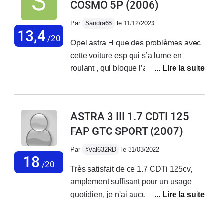
COSMO 5P
(2006)
Par
Sandra68
le 11/12/2023
13,4
/20
Opel astra H que des problèmes avec
cette voiture esp qui s’allume en
roulant , qui bloque l’accélérateur
quand on est à 120 sur l’autoroute et
va pas plus vite que 50km .N’éteint le
véhicule et comme par magie quand je
ASTRA 3 III 1.7 CDTI 125
redémarre le voyant a disparu et la
FAP GTC SPORT
(2007)
voiture roule comme si de rien .Cela
m’arrive seulement sur l’autoroute.Ce
Par
§Val632RD
le 31/03/2022
véhicule me fait très peur car quand sa
18
/20
Très satisfait de ce 1.7 CDTi 125cv,
vous arrive sur l’autoroute vous avez
amplement suffisant pour un usage
l’impression que vous allez mourrir
quotidien, je n'ai aucun soucis de
parce que les camions vous frôle Et
fiabilité à déplorer, c'est un véhicule
quand on passe la valise rien trop