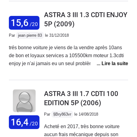
qui vieillit très bien dans son
marre de cette voiture je regrette de
ensemble. Le coffre est suffisant, la
l’avoir acheté même si elle est
ASTRA 3 III 1.3 CDTI ENJOY
position de conduite idéal. Le bouton
agréable à rouler.
15,6
5P
(2009)
/20
sport offre un petit peu plus de
dynamisme.C'est un très bon véhicule
Par
jean pierre 83
le 31/12/2018
qui tient bien la route et dans lequel on
trés bonne voiture je viens de la vendre après 10ans
se sent en sécurité.
de bon et loyaux services a 105500km moteur 1.3cdti
enjoy je n'ai jamais eu un seul problème avec révision
a 15000km les plaquettes sont toujours d'origines je
suis fidéle opel depuis 1976 c'est de loin l'astra la plus
fiable que j'ai possédé conso 4,2 L autonomie 1200km
ASTRA 3 III 1.7 CDTI 100
le seul défaut trop juste en puissance pour doubler il
EDITION 5P
(2006)
faut couper la clim il faut la faire chauffer calmement et
ne pas tirer sur la mécanique et la aucun problème je
Par
§Bry863vr
le 14/08/2018
la conseille pour un jeune couple avec enfants surtout
16,4
/20
Acheté en 2017, très bonne voiture
la mienne (breack)
aucun frais mécanique depuis son