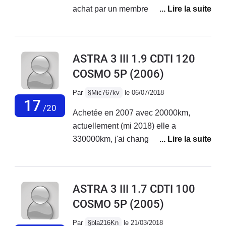
achat par un membre de ma famille en
2006 neuf .Uniquement des entretiens
et pièce d'usure : batterie , alternateur ,
vidange , freins , biellette de barre
ASTRA 3 III 1.9 CDTI 120
stabilisatrice, Seule bémol elle
COSMO 5P
(2006)
manque un poil de puissance pour son
poids . Aujourd'hui elle totalise 198700
Par
§Mic767kv
le 06/07/2018
km
17
/20
Achetée en 2007 avec 20000km,
actuellement (mi 2018) elle a
330000km, j'ai changé la batterie (x2),
l'alternateur, la vanne egr, par contre
suspension et moteur ...
d'origine.Agréable à conduire, près de
ASTRA 3 III 1.7 CDTI 100
900km avec 50l, 90% autoroute et
COSMO 5P
(2005)
10% ville.Entretient Opel, mais qui a
un coût.(vidange 30000km)
Par
§bla216Kn
le 21/03/2018