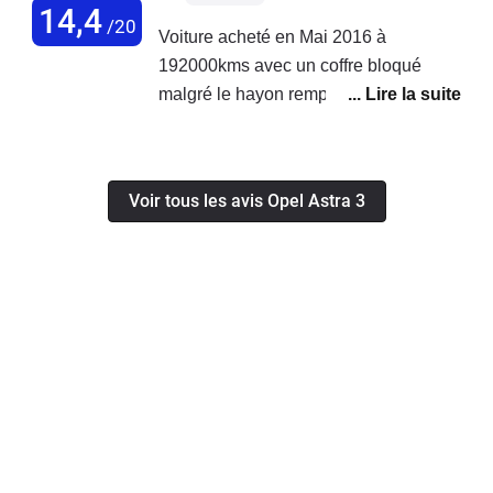
14,4
/20
Voiture acheté en Mai 2016 à
192000kms avec un coffre bloqué
malgré le hayon remplacé. Aujourd'hui
elle a 254000kms. Depuis l'été dernier
j'enchaine les grosses réparations:-
Embrayage et volant en aout 2017-
Voir tous les avis Opel Astra 3
Alternateur et batterie en janvier
2018Aujourd'hui le pot d'échappement
fume blanc et crache de l'huile ainsi
qu'une perte de puissance.Une voiture
agreàble a conduire mais qu'il m'a
beaucoup fait dépensé.