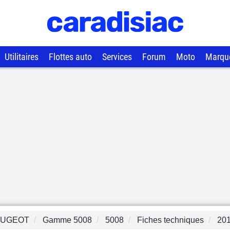
Utilitaires
Flottes auto
Services
Forum
Moto
Marqu
EUGEOT
Gamme
5008
5008
Fiches techniques
20