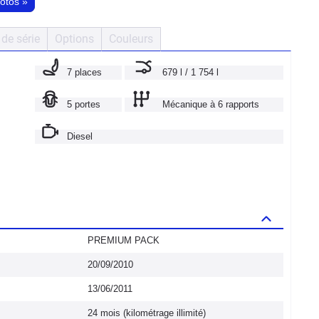
hotos
»
de série
Options
Couleurs
7 places
679 l / 1 754 l
5 portes
Mécanique à 6 rapports
Diesel
PREMIUM PACK
20/09/2010
13/06/2011
24 mois (kilométrage illimité)