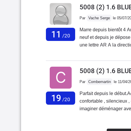
5008 (2) 1.6 BLU
Par
Vache Serge
le 05/07/2
Marre depuis bientôt 4 A
11
/20
neuf et depuis je dépose 
une lettre AR A la direct
encore une réponse écrit
plus de même qu'au dire
la peine de me répondre 
5008 (2) 1.6 BLU
garantie de 5 ans . suit
Par
Combemartin
le 11/04/2
Un conseil n'achète sur
ils sont incapable de rép
Parfait depuis le début.
19
/20
confortable , silencieux ,
imaginer déménager avec.
une consommation un pe
est aussi un peu dépass