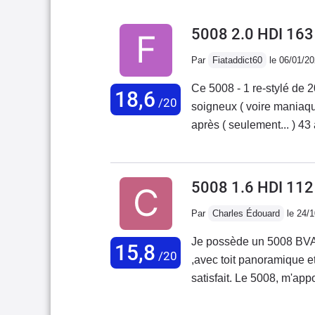
5008 2.0 HDI 16
Par
Fiataddict60
le 06/01/2
Ce 5008 - 1 re-stylé de 
18,6
/20
soigneux ( voire maniaque... Salut Manu ! ;o) ) 
après ( seulement... ) 43 
bon choix. Quel régal ce
est onctueux et pêchu, 
kg. La conso reste mesuré
5008 1.6 HDI 112
Même avec la boite auto,
Par
Charles Édouard
le 24/
stupides limitations de v
BVA6 type "System-Porsch
Je possède un 5008 BVA t
15,8
considérable, même à l'a
/20
,avec toit panoramique et rideau de toit électri
rayon de braquage digne
satisfait. Le 5008, m'app
myopes façon " Mister 
apporter et combler lors 
150 € la paire ! ), pas d
mis hors fonction car j'ai