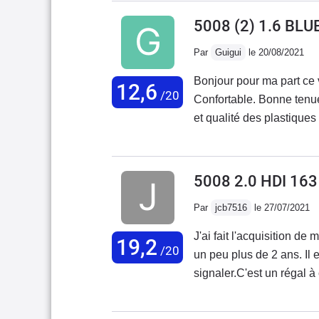
moyen d'en mettre une fa
me repérer. J'ai contact
5008 (2) 1.6 BL
places sont différentes ( 
pouvait provenir de la r
Daciesque qui fait crado.
Par
Guigui
le 20/08/2021
malgré toute l'explicatio
une démarche simpliste a
Bonjour pour ma part ce 
12,6
cordialement. ma
/20
Confortable. Bonne tenue
et qualité des plastique
puissance inadapté. Mote
assises sont trop ferme 
coussins en supplément. 
5008 2.0 HDI 16
pas plus. La qualité et l
Par
jcb7516
le 27/07/2021
époque !
J'ai fait l'acquisition d
19,2
/20
un peu plus de 2 ans. Il
signaler.C'est un régal à
souple et accueillant, il
d'entretien est tout à fai