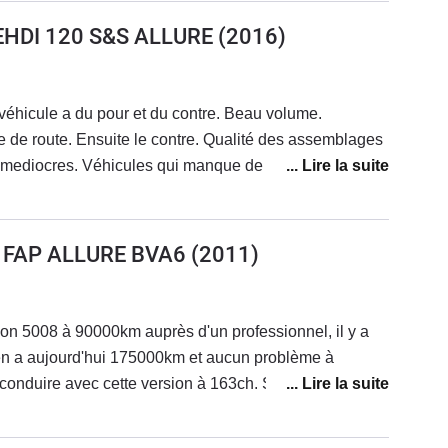
cilementles fonds de coffre des deux versions 5/7
é un concessionnaire Peugeot ,lequel m'a dit que cela
UEHDI 120 S&S ALLURE
(2016)
quelle connerie Mr Pijo ! ), la moquette grise de qualité
adio ou une anomalie du système qui aura un coût
n de la panne .Quelqu'un pourrait me conseiller avec
fin que je retrouve l'usage de mon GPS . Bien
véhicule a du pour et du contre. Beau volume.
zetoulon@yahoo.fr.
 de route. Ensuite le contre. Qualité des assemblages
s mediocres. Véhicules qui manque de reprise. Poid
ur trop faible en 1.6 120 CV pour un 7 places. Les
pour les grandes distances les enfants mettent des
Bref ! Véhicule valable d occas. A 10 000 euros mais
3 FAP ALLURE BVA6
(2011)
a performance ni est pas ! Le prix en neuf exagéré à l
e mon 5008 à 90000km auprès d'un professionnel, il y a
 en a aujourd'hui 175000km et aucun problème à
 conduire avec cette version à 163ch. Silencieux,
 correspond en tout point à mon usage.Ravi !Le coût
t raisonnable vu les kilomètres parcourus.