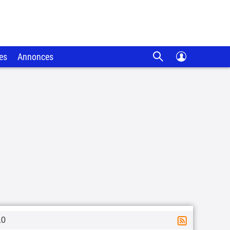
es
Annonces
10