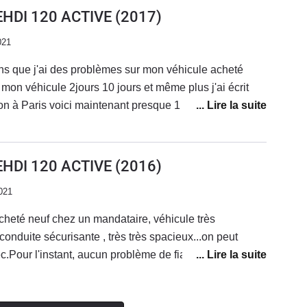
EHDI 120 ACTIVE
(2017)
021
ns que j'ai des problèmes sur mon véhicule acheté
mon véhicule 2jours 10 jours et même plus j'ai écrit
ion à Paris voici maintenant presque 1 an j'attends
 un mail réponse nous avons bien reçu votre mail pas
cteur de la concession de Nîmes qui à même pas pris
ou de me recevoir. j'ai eu de la chance de prendre Une
EHDI 120 ACTIVE
(2016)
e à tous les problèmes je ne peux vendre mon véhicule .
021
tout pas une Peugeot à Nîmes ou dans un autre Garage
aré vôtre véhicule .Je ne vous parle pas de l'entretien.
Acheté neuf chez un mandataire, véhicule très
 conduite sécurisante , très très spacieux...on peut
Pour l'instant, aucun problème de fiabilité.Peut-être
u élevée des pneumatiques en 16 pouces.L'esthétique
ée mais reste malgré tout classe.Achat sans aucun