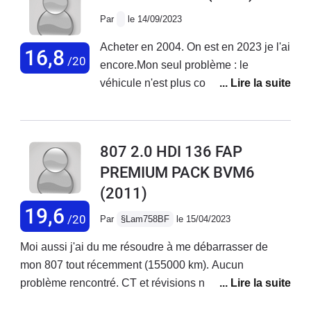
Par
le 14/09/2023
Acheter en 2004. On est en 2023 je l'ai
16,8
/20
encore.Mon seul problème : le
véhicule n'est plus commercialisé
donc Peugeot a décidé d'arrêter de
faire les pièces de rechanges.Une
voiture qui s'adapte àvotre vie
807 2.0 HDI 136 FAP
:QuotidienVacancesDéménagementCours
PREMIUM PACK BVM6
ou achat de meublesEnfants et petits
(2011)
enfantsRemorque ou caravaneElle
répond toujours présente et est dans
19,6
/20
Par
§Lam758BF
le 15/04/2023
l'efficacité. Par contre ne faite pas de
la ville avec elle car elle consomme
Moi aussi j'ai du me résoudre à me débarrasser de
trop dans cette situation.Géniale pour
mon 807 tout récemment (155000 km). Aucun
la campagne et les grands trajets,
problème rencontré. CT et révisions nickel. Mes 4
surtout l'autoroute (consomme très
enfants et le chien aussi n'ont connu que ce type de