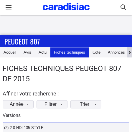
Connexion / Inscription
PEUGEOT 807
Accueil
Accueil
Avis
Actu
Fiches techniques
Cote
Annonces
Actu
FICHES TECHNIQUES PEUGEOT 807
Essais
DE 2015
Guide
d'achat
Affiner votre recherche :
Année
Filtrer
Trier
Electriques
Versions
Utilitaires
(2) 2.0 HDI 135 STYLE