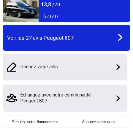
13,8
/20
(
27
avis)
Voir les
27
avis
Peugeot 807
Donnez votre avis
Échangez avec notre communauté
Peugeot 807
Simulez votre financement
Assurez votre auto