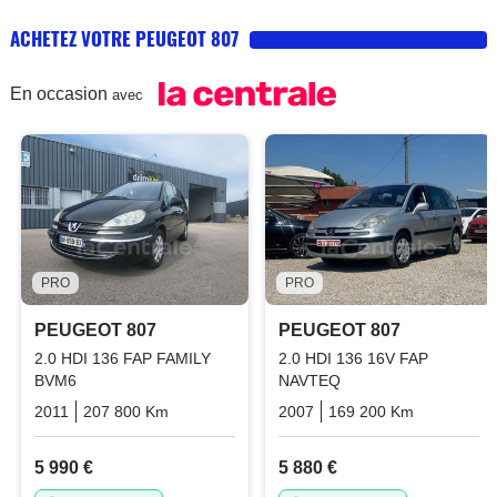
ACHETEZ VOTRE PEUGEOT 807
En occasion
avec
PRO
PRO
PEUGEOT 807
PEUGEOT 807
2.0 HDI 136 FAP FAMILY
2.0 HDI 136 16V FAP
BVM6
NAVTEQ
2011
207 800 Km
Manuelle
Diesel
2007
169 200 Km
Manuelle
5 990 €
5 880 €