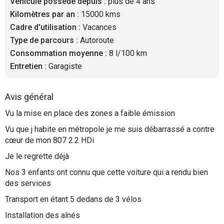
Véhicule possédé depuis
:
plus de 4 ans
Flottes
Kilomètres par an
:
15000 kms
Auto
Cadre d'utilisation
:
Vacances
Type de parcours
:
Autoroute
Services
Consommation moyenne
:
8 l/100 km
Entretien
:
Garagiste
Forum
Avis général
Moto
Vu la mise en place des zones a faible émission
Marques
Vu que j habite en métropole je me suis débarrassé a contre
cœur de mon 807 2.2 HDi
Je le regrette déjà
Nos 3 enfants ont connu que cette voiture qui a rendu bien
des services
Transport en étant 5 dedans de 3 vélos
Installation des aînés