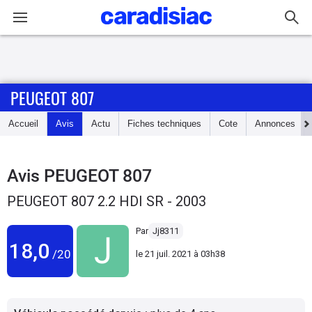
Connexion / Inscription
PEUGEOT 807
Accueil
Accueil
Avis
Actu
Fiches techniques
Cote
Annonces
Actu
Essais
Avis
PEUGEOT 807
PEUGEOT 807 2.2 HDI SR - 2003
Guide
d'achat
Par
Jj8311
18,0
/20
le
21 juil. 2021 à 03h38
Electriques
Utilitaires