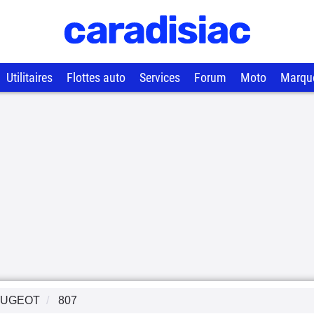
Utilitaires
Flottes auto
Services
Forum
Moto
Marqu
EUGEOT
807