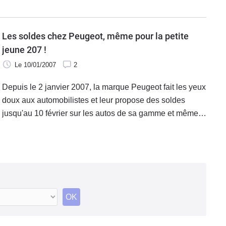
acharnée sur le segment des monospaces avec les
Renault Espace IV (la 5ème
Les soldes chez Peugeot, même pour la petite
jeune 207 !
Le 10/01/2007
2
Depuis le 2 janvier 2007, la marque Peugeot fait les yeux
doux aux automobilistes et leur propose des soldes
jusqu'au 10 février sur les autos de sa gamme et même
sur la jeune 207. Les soldes sont intitulées "Les très très
bonnes affaires" de
OK