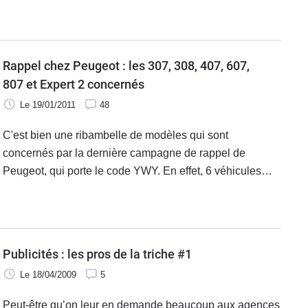
votre auto à un moment inopportun.
Rappel chez Peugeot : les 307, 308, 407, 607,
807 et Expert 2 concernés
Le 19/01/2011
48
C'est bien une ribambelle de modèles qui sont
concernés par la dernière campagne de rappel de
Peugeot, qui porte le code YWY. En effet, 6 véhicules
différents vont devoir repasser par les ateliers de la
marque pour remédier à un souci potentiel de freinage.
Ce sont là les miracles du partage d'éléments
mécaniques identiques, puisque les 84 300 exemplaires
Publicités : les pros de la triche #1
concernés en France partagent tous le même moteur 2.0
Le 18/04/2009
5
HDI, et une même pompe à vide.
Peut-être qu’on leur en demande beaucoup aux agences