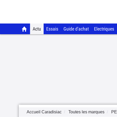
Actu
Essais
Guide d'achat
Electriques
Accueil Caradisiac
Toutes les marques
P