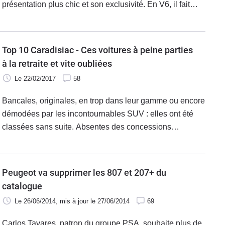
présentation plus chic et son exclusivité. En V6, il fait
carrément preuve d’un raffinement exceptionnel,
aujourd’hui accessible pour une somme dérisoire. Quand
on le trouve…
Top 10 Caradisiac - Ces voitures à peine parties
à la retraite et vite oubliées
Le 22/02/2017
58
Bancales, originales, en trop dans leur gamme ou encore
démodées par les incontournables SUV : elles ont été
classées sans suite. Absentes des concessions
depuis quelques mois voire quelques semaines, elles
ont aussi quasiment quitté nos mémoires. Elles se
rappellent toutefois à notre bon souvenir quand parfois
Peugeot va supprimer les 807 et 207+ du
on les croise dans la rue.
catalogue
Le 26/06/2014
, mis à jour
le 27/06/2014
69
Carlos Tavares, patron du groupe PSA, souhaite plus de