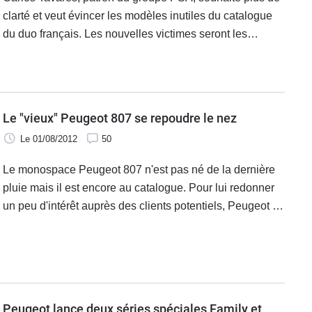
clarté et veut évincer les modèles inutiles du catalogue
du duo français. Les nouvelles victimes seront les
Peugeot 807 et 207+ qui seront bientôt retirés du
catalogue et ne seront pas remplacés.
Le "vieux" Peugeot 807 se repoudre le nez
Le 01/08/2012
50
Le monospace Peugeot 807 n'est pas né de la dernière
pluie mais il est encore au catalogue. Pour lui redonner
un peu d'intérêt auprès des clients potentiels, Peugeot lui
apporte quelques changements sur les plans esthétiques
et mécaniques.
Peugeot lance deux séries spéciales Family et