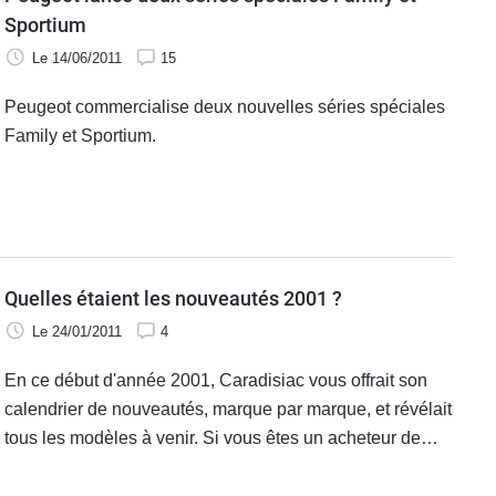
Sportium
Le 14/06/2011
15
Peugeot commercialise deux nouvelles séries spéciales
Family et Sportium.
Quelles étaient les nouveautés 2001 ?
Le 24/01/2011
4
En ce début d'année 2001, Caradisiac vous offrait son
calendrier de nouveautés, marque par marque, et révélait
tous les modèles à venir. Si vous êtes un acheteur de
véhicule d'occasion, nous vous conseillons d'en prendre
connaissance. Cela vous évitera d'acheter ou de vendre