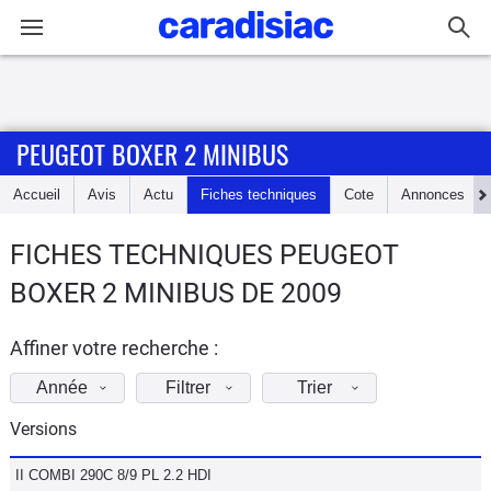
Connexion / Inscription
PEUGEOT BOXER 2 MINIBUS
Accueil
Accueil
Avis
Actu
Fiches techniques
Cote
Annonces
Actu
FICHES TECHNIQUES PEUGEOT
Essais
BOXER 2 MINIBUS DE 2009
Guide
d'achat
Affiner votre recherche :
Année
Filtrer
Trier
Electriques
Versions
Utilitaires
II COMBI 290C 8/9 PL 2.2 HDI