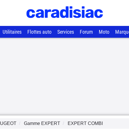
Utilitaires
Flottes auto
Services
Forum
Moto
Marqu
EUGEOT
Gamme
EXPERT
EXPERT COMBI