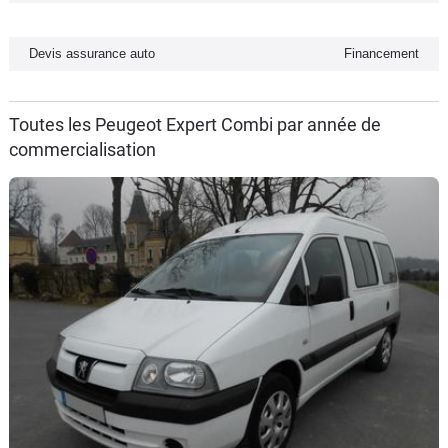
Flottes
Auto
Devis assurance auto
Financement
Services
Toutes les Peugeot Expert Combi par année de
commercialisation
Forum
Moto
Marques