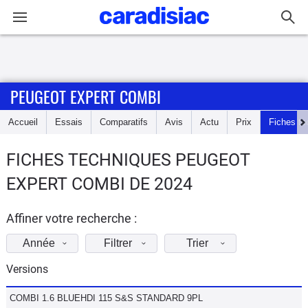
Connexion / Inscription
PEUGEOT EXPERT COMBI
Accueil
Accueil
Essais
Comparatifs
Avis
Actu
Prix
Fiches te
Actu
FICHES TECHNIQUES PEUGEOT
Essais
EXPERT COMBI DE 2024
Guide
d'achat
Affiner votre recherche :
Année
Filtrer
Trier
Electriques
Versions
Utilitaires
COMBI 1.6 BLUEHDI 115 S&S STANDARD 9PL