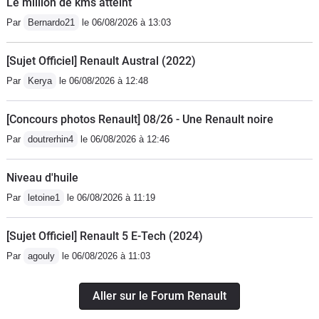
Le million de kms atteint
!L’habitacle est baigné de lumière et le
Par
Bernardo21
le 06/08/2026 à 13:03
volume est impressionnant.Le coffre
plafonne à 530 litres, autant dire
[Sujet Officiel] Renault Austral (2022)
gargantuesque ! Côté mécanique, le
Par
Kerya
le 06/08/2026 à 12:48
V6 en boite manuelle est puissant et la
poussée est continue. c'est le moteur
[Concours photos Renault] 08/26 - Une Renault noire
qui colle le mieux à ce produit.La
Par
doutrerhin4
le 06/08/2026 à 12:46
consommation n’a rien de choquant
pour un véhicule de 1750 kg puisqu’en
Niveau d'huile
roulant sagement on peut atteindre les
Par
letoine1
le 06/08/2026 à 11:19
9.5 l/100 kms.La sonorité est sympa
même si un peu trop bien
[Sujet Officiel] Renault 5 E-Tech (2024)
feutrée.L’équipement de base est
Par
agouly
le 06/08/2026 à 11:03
vraiment convaincant au regard de la
pseudo concurrence de l'époque,
mais, toutefois, la technologique
Aller sur le Forum Renault
embraquée reste limitée.Pas de carte