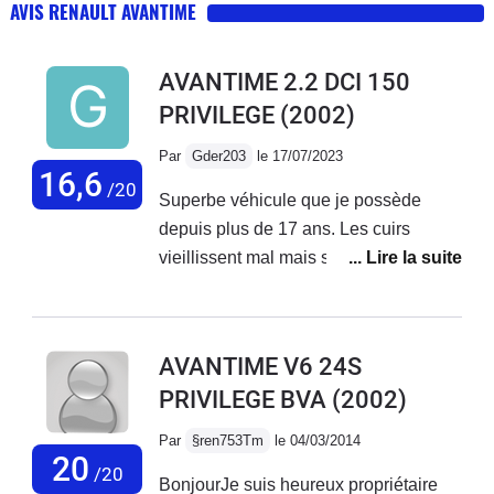
AVIS RENAULT AVANTIME
AVANTIME 2.2 DCI 150
PRIVILEGE
(2002)
Par
Gder203
le 17/07/2023
16,6
/20
Superbe véhicule que je possède
depuis plus de 17 ans. Les cuirs
vieillissent mal mais sont tout à fait
réparables avec des produits
commercialisés par Sofolk. Les
revêtements internes sont rattrapables
AVANTIME V6 24S
sans soucis. Bref, hormis ces défauts
PRIVILEGE BVA
(2002)
visibles et préjudiciables dans
l'habitacle dus au vieillissement de ce
Par
§ren753Tm
le 04/03/2014
vaisseau, ce dernier reste très
20
/20
BonjourJe suis heureux propriétaire
appréciable tant au niveau de la