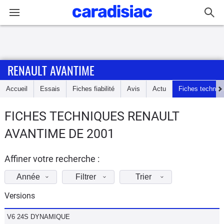
Connexion / Inscription
RENAULT AVANTIME
Accueil
Accueil
Essais
Fiches fiabilité
Avis
Actu
Fiches techniq
Actu
FICHES TECHNIQUES RENAULT
Essais
AVANTIME DE 2001
Guide
d'achat
Affiner votre recherche :
Année
Filtrer
Trier
Electriques
Versions
Utilitaires
V6 24S DYNAMIQUE