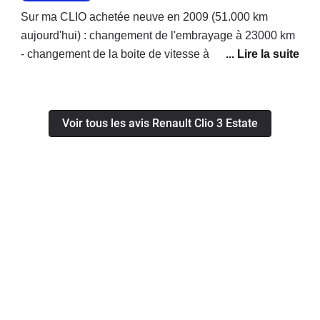
Sur ma CLIO achetée neuve en 2009 (51.000 km
aujourd'hui) : changement de l'embrayage à 23000 km
- changement de la boite de vitesse à 49500 km.j'ai le
permis depuis 1975, je n'ai jamais changé le moindre
embrayage de mes précédents véhicules tous
emmenés à plus de 100000 km avant de les revendre.
Voir tous les avis Renault Clio 3 Estate
Je pense que RENAULT m'a vendu une voiture
présentant des défauts graves, ils ont pris en charge le
changement de la boite à hauteur seulement 50%. La
présidence de RENAULT auprès de qui j'ai porté
l'affaire en demandant le remboursement total des
travaux maintient sa position et parle d'entretien
courant... Je suis dégouté par l'attitude de cette marque
qui à aucun moment ne semble prendre en compte le
fait que moi ses propres ateliers de mécanique se
soient étonnés eux mèmes de l'usure prématurée de
ces pièces mécaniques.