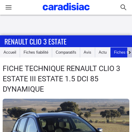
Connexion / Inscription
RENAULT CLIO 3 ESTATE
Accueil
Accueil
Fiches fiabilité
Comparatifs
Avis
Actu
Fiches te
Actu
FICHE TECHNIQUE RENAULT CLIO 3
Essais
ESTATE
III ESTATE 1.5 DCI 85
Guide
DYNAMIQUE
d'achat
Electriques
Utilitaires