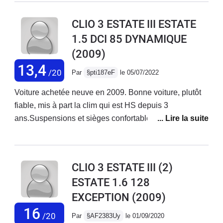
CLIO 3 ESTATE III ESTATE
1.5 DCI 85 DYNAMIQUE
(2009)
13,4
/20
Par
§pti187eF
le 05/07/2022
Voiture achetée neuve en 2009. Bonne voiture, plutôt
fiable, mis à part la clim qui est HS depuis 3
ans.Suspensions et sièges confortables. Moteur
souple, silencieux et sobre. Elle est suffisamment
polyvalente pour envisager les grands trajets sur
autoroute. Avec les années la qualité de finition se fait
CLIO 3 ESTATE III (2)
ressentir : - revêtement des commodos qui se décolle-
ESTATE 1.6 128
support de pare-soleil qui se déboîte- faux-cuir du
EXCEPTION
(2009)
volant qui s’effrite
16
/20
Par
§AF2383Uy
le 01/09/2020