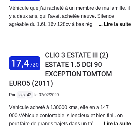
Véhicule que j'ai racheté à un membre de ma famille, il
y a deux ans, qui l'avait achetée neuve. Silence
agréable du 1.6L 16v 128cv à bas régimes, tenue de
route excellente avec de bons pneus, confortable
même sur de longs trajets, volumes de l'habitacle et du
coffre satisfaisants. Consommation : 7.2L/100km,
CLIO 3 ESTATE III (2)
j'avoue que j'ai le pieds un peu lourd, on peut
17,4
ESTATE 1.5 DCI 90
/20
descendre aux alentours de 6.5L/100km mais attention
EXCEPTION TOMTOM
à l'encrassement. Boîte de vitesses remplacée à 37
000km, il a fallu se battre avec RENAULT pour qu'ils
EURO5
(2011)
acceptent de passer cela en garantie (aucune raison
Par
lolo_42
le 07/02/2020
valable pour que cela ne soit pas pris en compte !). Il
faudra vous armer de patience pour faire l'entretien
Véhicule acheté à 130000 kms, elle en a 147
vous même, l'accès au filtre à huile et aux bougies, par
000.Véhicule confortable, silencieux et bien fini.. on
exemple, est un vrai défi. Je ne vous parle même pas
peut faire de grands trajets dans un très bon confort et
du temps qu'il faut pour arriver à changer une ampoule
dans une ambiance phonique plus que correcteLe
… A croire que RENAULT a jugé bon de tout faire pour
coffre est suffisamment grand (mais pourquoi ne pas