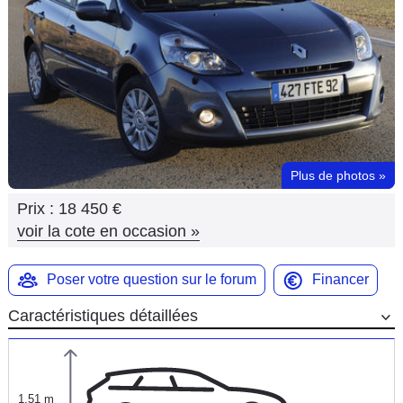
Flottes
Auto
Services
Forum
Plus de photos
»
Moto
Prix :
18 450 €
Marques
voir la cote en occasion
»
Poser votre question sur le forum
Financer
Caractéristiques détaillées
1,51 m