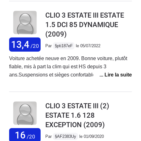
CLIO 3 ESTATE III ESTATE
1.5 DCI 85 DYNAMIQUE
(2009)
13,4
/20
Par
§pti187eF
le 05/07/2022
Voiture achetée neuve en 2009. Bonne voiture, plutôt
fiable, mis à part la clim qui est HS depuis 3
ans.Suspensions et sièges confortables. Moteur
souple, silencieux et sobre. Elle est suffisamment
polyvalente pour envisager les grands trajets sur
autoroute. Avec les années la qualité de finition se fait
CLIO 3 ESTATE III (2)
ressentir : - revêtement des commodos qui se décolle-
ESTATE 1.6 128
support de pare-soleil qui se déboîte- faux-cuir du
EXCEPTION
(2009)
volant qui s’effrite
16
/20
Par
§AF2383Uy
le 01/09/2020