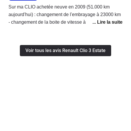
Sur ma CLIO achetée neuve en 2009 (51.000 km
aujourd'hui) : changement de l'embrayage à 23000 km
- changement de la boite de vitesse à 49500 km.j'ai le
permis depuis 1975, je n'ai jamais changé le moindre
embrayage de mes précédents véhicules tous
emmenés à plus de 100000 km avant de les revendre.
Voir tous les avis Renault Clio 3 Estate
Je pense que RENAULT m'a vendu une voiture
présentant des défauts graves, ils ont pris en charge le
changement de la boite à hauteur seulement 50%. La
présidence de RENAULT auprès de qui j'ai porté
l'affaire en demandant le remboursement total des
travaux maintient sa position et parle d'entretien
courant... Je suis dégouté par l'attitude de cette marque
qui à aucun moment ne semble prendre en compte le
fait que moi ses propres ateliers de mécanique se
soient étonnés eux mèmes de l'usure prématurée de
ces pièces mécaniques.