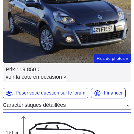
Flottes
Auto
Services
Forum
Plus de photos
»
Moto
Prix :
19 850 €
Marques
voir la cote en occasion
»
Poser votre question sur le forum
Financer
Caractéristiques détaillées
1,51 m