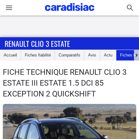
Connexion / Inscription
RENAULT CLIO 3 ESTATE
Accueil
Accueil
Fiches fiabilité
Comparatifs
Avis
Actu
Fiches te
Actu
FICHE TECHNIQUE RENAULT CLIO 3
Essais
ESTATE
III ESTATE 1.5 DCI 85
Guide
EXCEPTION 2 QUICKSHIFT
d'achat
Electriques
Utilitaires