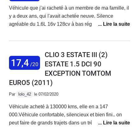
Véhicule que j'ai racheté à un membre de ma famille, il
y a deux ans, qui l'avait achetée neuve. Silence
agréable du 1.6L 16v 128cv à bas régimes, tenue de
route excellente avec de bons pneus, confortable
même sur de longs trajets, volumes de l'habitacle et du
coffre satisfaisants. Consommation : 7.2L/100km,
CLIO 3 ESTATE III (2)
j'avoue que j'ai le pieds un peu lourd, on peut
17,4
ESTATE 1.5 DCI 90
/20
descendre aux alentours de 6.5L/100km mais attention
EXCEPTION TOMTOM
à l'encrassement. Boîte de vitesses remplacée à 37
000km, il a fallu se battre avec RENAULT pour qu'ils
EURO5
(2011)
acceptent de passer cela en garantie (aucune raison
Par
lolo_42
le 07/02/2020
valable pour que cela ne soit pas pris en compte !). Il
faudra vous armer de patience pour faire l'entretien
Véhicule acheté à 130000 kms, elle en a 147
vous même, l'accès au filtre à huile et aux bougies, par
000.Véhicule confortable, silencieux et bien fini.. on
exemple, est un vrai défi. Je ne vous parle même pas
peut faire de grands trajets dans un très bon confort et
du temps qu'il faut pour arriver à changer une ampoule
dans une ambiance phonique plus que correcteLe
… A croire que RENAULT a jugé bon de tout faire pour
coffre est suffisamment grand (mais pourquoi ne pas