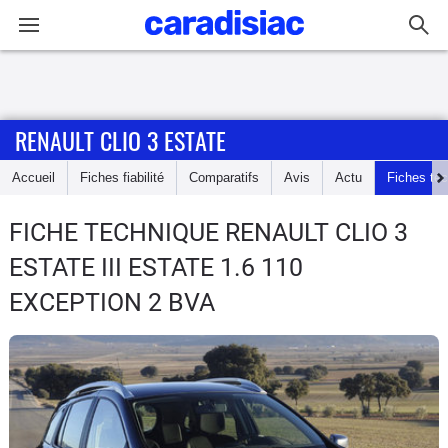
Connexion / Inscription
RENAULT CLIO 3 ESTATE
Accueil
Accueil
Fiches fiabilité
Comparatifs
Avis
Actu
Fiches te
Actu
FICHE TECHNIQUE RENAULT CLIO 3
Essais
ESTATE
III ESTATE 1.6 110
Guide
EXCEPTION 2 BVA
d'achat
Electriques
Utilitaires