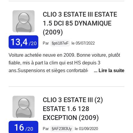
CLIO 3 ESTATE III ESTATE
1.5 DCI 85 DYNAMIQUE
(2009)
13,4
/20
Par
§pti187eF
le 05/07/2022
Voiture achetée neuve en 2009. Bonne voiture, plutôt
fiable, mis à part la clim qui est HS depuis 3
ans.Suspensions et sièges confortables. Moteur
souple, silencieux et sobre. Elle est suffisamment
polyvalente pour envisager les grands trajets sur
autoroute. Avec les années la qualité de finition se fait
CLIO 3 ESTATE III (2)
ressentir : - revêtement des commodos qui se décolle-
ESTATE 1.6 128
support de pare-soleil qui se déboîte- faux-cuir du
EXCEPTION
(2009)
volant qui s’effrite
16
/20
Par
§AF2383Uy
le 01/09/2020