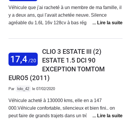
Véhicule que j'ai racheté à un membre de ma famille, il
y a deux ans, qui l'avait achetée neuve. Silence
agréable du 1.6L 16v 128cv à bas régimes, tenue de
route excellente avec de bons pneus, confortable
même sur de longs trajets, volumes de l'habitacle et du
coffre satisfaisants. Consommation : 7.2L/100km,
CLIO 3 ESTATE III (2)
j'avoue que j'ai le pieds un peu lourd, on peut
17,4
ESTATE 1.5 DCI 90
/20
descendre aux alentours de 6.5L/100km mais attention
EXCEPTION TOMTOM
à l'encrassement. Boîte de vitesses remplacée à 37
000km, il a fallu se battre avec RENAULT pour qu'ils
EURO5
(2011)
acceptent de passer cela en garantie (aucune raison
Par
lolo_42
le 07/02/2020
valable pour que cela ne soit pas pris en compte !). Il
faudra vous armer de patience pour faire l'entretien
Véhicule acheté à 130000 kms, elle en a 147
vous même, l'accès au filtre à huile et aux bougies, par
000.Véhicule confortable, silencieux et bien fini.. on
exemple, est un vrai défi. Je ne vous parle même pas
peut faire de grands trajets dans un très bon confort et
du temps qu'il faut pour arriver à changer une ampoule
dans une ambiance phonique plus que correcteLe
… A croire que RENAULT a jugé bon de tout faire pour
coffre est suffisamment grand (mais pourquoi ne pas