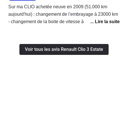
Sur ma CLIO achetée neuve en 2009 (51.000 km
aujourd'hui) : changement de l'embrayage à 23000 km
- changement de la boite de vitesse à 49500 km.j'ai le
permis depuis 1975, je n'ai jamais changé le moindre
embrayage de mes précédents véhicules tous
emmenés à plus de 100000 km avant de les revendre.
Voir tous les avis Renault Clio 3 Estate
Je pense que RENAULT m'a vendu une voiture
présentant des défauts graves, ils ont pris en charge le
changement de la boite à hauteur seulement 50%. La
présidence de RENAULT auprès de qui j'ai porté
l'affaire en demandant le remboursement total des
travaux maintient sa position et parle d'entretien
courant... Je suis dégouté par l'attitude de cette marque
qui à aucun moment ne semble prendre en compte le
fait que moi ses propres ateliers de mécanique se
soient étonnés eux mèmes de l'usure prématurée de
ces pièces mécaniques.