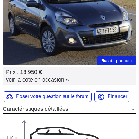
Flottes
Auto
Services
Forum
Plus de photos
»
Moto
Prix :
18 950 €
Marques
voir la cote en occasion
»
Poser votre question sur le forum
Financer
Caractéristiques détaillées
1,51 m