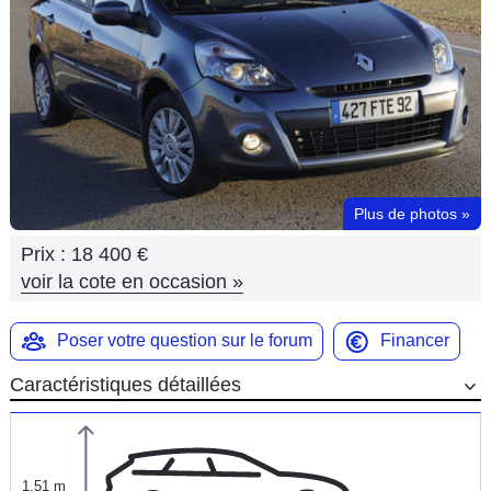
Flottes
Auto
Services
Forum
Plus de photos
»
Moto
Prix :
18 400 €
Marques
voir la cote en occasion
»
Poser votre question sur le forum
Financer
Caractéristiques détaillées
1,51 m