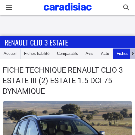
Connexion / Inscription
RENAULT CLIO 3 ESTATE
Accueil
Accueil
Fiches fiabilité
Comparatifs
Avis
Actu
Fiches te
Actu
FICHE TECHNIQUE RENAULT CLIO 3
Essais
ESTATE
III (2) ESTATE 1.5 DCI 75
Guide
DYNAMIQUE
d'achat
Electriques
Utilitaires