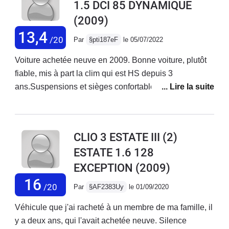
1.5 DCI 85 DYNAMIQUE
(2009)
13,4
/20
Par
§pti187eF
le 05/07/2022
Voiture achetée neuve en 2009. Bonne voiture, plutôt
fiable, mis à part la clim qui est HS depuis 3
ans.Suspensions et sièges confortables. Moteur
souple, silencieux et sobre. Elle est suffisamment
polyvalente pour envisager les grands trajets sur
autoroute. Avec les années la qualité de finition se fait
CLIO 3 ESTATE III (2)
ressentir : - revêtement des commodos qui se décolle-
ESTATE 1.6 128
support de pare-soleil qui se déboîte- faux-cuir du
EXCEPTION
(2009)
volant qui s’effrite
16
/20
Par
§AF2383Uy
le 01/09/2020
Véhicule que j'ai racheté à un membre de ma famille, il
y a deux ans, qui l'avait achetée neuve. Silence