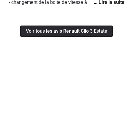
- changement de la boite de vitesse à 49500 km.j'ai le
permis depuis 1975, je n'ai jamais changé le moindre
embrayage de mes précédents véhicules tous
emmenés à plus de 100000 km avant de les revendre.
Voir tous les avis Renault Clio 3 Estate
Je pense que RENAULT m'a vendu une voiture
présentant des défauts graves, ils ont pris en charge le
changement de la boite à hauteur seulement 50%. La
présidence de RENAULT auprès de qui j'ai porté
l'affaire en demandant le remboursement total des
travaux maintient sa position et parle d'entretien
courant... Je suis dégouté par l'attitude de cette marque
qui à aucun moment ne semble prendre en compte le
fait que moi ses propres ateliers de mécanique se
soient étonnés eux mèmes de l'usure prématurée de
ces pièces mécaniques.