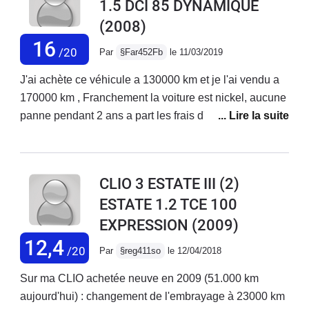
c'est un véhicule super agréable à conduire avec cette
1.5 DCI 85 DYNAMIQUE
finition => pas un seul rossignol !!conso moyenne de
motorisation en toute circonstance même avec 140 000
(2008)
5.9 litres mais j'ai le pied lourd et hormis le week end
km au compteur.
elle fait des trajets courts,j'adore son comportement
16
/20
Par
§Far452Fb
le 11/03/2019
routierbref aucun regret quand à son achat. HA si, ne
pas avoir acheté une 105 chvDefauts : le style arriere,
J'ai achète ce véhicule a 130000 km et je l'ai vendu a
manque de rangements et la boite
170000 km , Franchement la voiture est nickel, aucune
looooooooooooooongue
panne pendant 2 ans a part les frais d'entretiens
normaux (changement des filtres de de l'huile )Voiture
fiable avec un grand coffre et au niveau de
consomation c'est super bien ( 3.7 sur l'autoroute )
CLIO 3 ESTATE III (2)
ESTATE 1.2 TCE 100
EXPRESSION
(2009)
12,4
/20
Par
§reg411so
le 12/04/2018
Sur ma CLIO achetée neuve en 2009 (51.000 km
aujourd'hui) : changement de l'embrayage à 23000 km