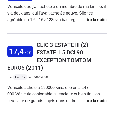
Véhicule que j'ai racheté à un membre de ma famille, il
y a deux ans, qui l'avait achetée neuve. Silence
agréable du 1.6L 16v 128cv à bas régimes, tenue de
route excellente avec de bons pneus, confortable
même sur de longs trajets, volumes de l'habitacle et du
coffre satisfaisants. Consommation : 7.2L/100km,
CLIO 3 ESTATE III (2)
j'avoue que j'ai le pieds un peu lourd, on peut
17,4
ESTATE 1.5 DCI 90
/20
descendre aux alentours de 6.5L/100km mais attention
EXCEPTION TOMTOM
à l'encrassement. Boîte de vitesses remplacée à 37
000km, il a fallu se battre avec RENAULT pour qu'ils
EURO5
(2011)
acceptent de passer cela en garantie (aucune raison
Par
lolo_42
le 07/02/2020
valable pour que cela ne soit pas pris en compte !). Il
faudra vous armer de patience pour faire l'entretien
Véhicule acheté à 130000 kms, elle en a 147
vous même, l'accès au filtre à huile et aux bougies, par
000.Véhicule confortable, silencieux et bien fini.. on
exemple, est un vrai défi. Je ne vous parle même pas
peut faire de grands trajets dans un très bon confort et
du temps qu'il faut pour arriver à changer une ampoule
dans une ambiance phonique plus que correcteLe
… A croire que RENAULT a jugé bon de tout faire pour
coffre est suffisamment grand (mais pourquoi ne pas