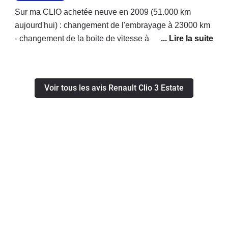
Sur ma CLIO achetée neuve en 2009 (51.000 km
aujourd'hui) : changement de l'embrayage à 23000 km
- changement de la boite de vitesse à 49500 km.j'ai le
permis depuis 1975, je n'ai jamais changé le moindre
embrayage de mes précédents véhicules tous
emmenés à plus de 100000 km avant de les revendre.
Voir tous les avis Renault Clio 3 Estate
Je pense que RENAULT m'a vendu une voiture
présentant des défauts graves, ils ont pris en charge le
changement de la boite à hauteur seulement 50%. La
présidence de RENAULT auprès de qui j'ai porté
l'affaire en demandant le remboursement total des
travaux maintient sa position et parle d'entretien
courant... Je suis dégouté par l'attitude de cette marque
qui à aucun moment ne semble prendre en compte le
fait que moi ses propres ateliers de mécanique se
soient étonnés eux mèmes de l'usure prématurée de
ces pièces mécaniques.