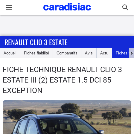
Connexion / Inscription
RENAULT CLIO 3 ESTATE
Accueil
Accueil
Fiches fiabilité
Comparatifs
Avis
Actu
Fiches te
Actu
FICHE TECHNIQUE RENAULT CLIO 3
Essais
ESTATE
III (2) ESTATE 1.5 DCI 85
Guide
EXCEPTION
d'achat
Electriques
Utilitaires