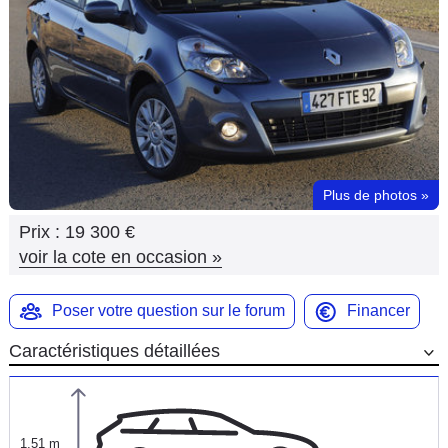
Flottes
Auto
Services
Forum
Plus de photos
»
Moto
Prix :
19 300 €
Marques
voir la cote en occasion
»
Poser votre question sur le forum
Financer
Caractéristiques détaillées
1,51 m