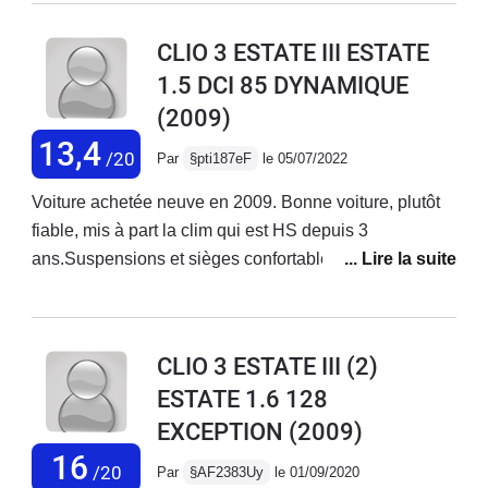
CLIO 3 ESTATE III ESTATE
1.5 DCI 85 DYNAMIQUE
(2009)
13,4
/20
Par
§pti187eF
le 05/07/2022
Voiture achetée neuve en 2009. Bonne voiture, plutôt
fiable, mis à part la clim qui est HS depuis 3
ans.Suspensions et sièges confortables. Moteur
souple, silencieux et sobre. Elle est suffisamment
polyvalente pour envisager les grands trajets sur
autoroute. Avec les années la qualité de finition se fait
CLIO 3 ESTATE III (2)
ressentir : - revêtement des commodos qui se décolle-
ESTATE 1.6 128
support de pare-soleil qui se déboîte- faux-cuir du
EXCEPTION
(2009)
volant qui s’effrite
16
/20
Par
§AF2383Uy
le 01/09/2020