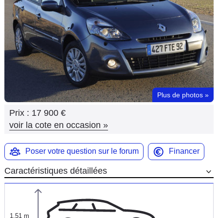
Flottes
Auto
Services
Forum
Plus de photos
»
Moto
Prix :
17 900 €
Marques
voir la cote en occasion
»
Poser votre question sur le forum
Financer
Caractéristiques détaillées
1,51 m