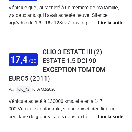
Véhicule que j'ai racheté à un membre de ma famille, il
y a deux ans, qui l'avait achetée neuve. Silence
agréable du 1.6L 16v 128cv à bas régimes, tenue de
route excellente avec de bons pneus, confortable
même sur de longs trajets, volumes de l'habitacle et du
coffre satisfaisants. Consommation : 7.2L/100km,
CLIO 3 ESTATE III (2)
j'avoue que j'ai le pieds un peu lourd, on peut
17,4
ESTATE 1.5 DCI 90
/20
descendre aux alentours de 6.5L/100km mais attention
EXCEPTION TOMTOM
à l'encrassement. Boîte de vitesses remplacée à 37
000km, il a fallu se battre avec RENAULT pour qu'ils
EURO5
(2011)
acceptent de passer cela en garantie (aucune raison
Par
lolo_42
le 07/02/2020
valable pour que cela ne soit pas pris en compte !). Il
faudra vous armer de patience pour faire l'entretien
Véhicule acheté à 130000 kms, elle en a 147
vous même, l'accès au filtre à huile et aux bougies, par
000.Véhicule confortable, silencieux et bien fini.. on
exemple, est un vrai défi. Je ne vous parle même pas
peut faire de grands trajets dans un très bon confort et
du temps qu'il faut pour arriver à changer une ampoule
dans une ambiance phonique plus que correcteLe
… A croire que RENAULT a jugé bon de tout faire pour
coffre est suffisamment grand (mais pourquoi ne pas