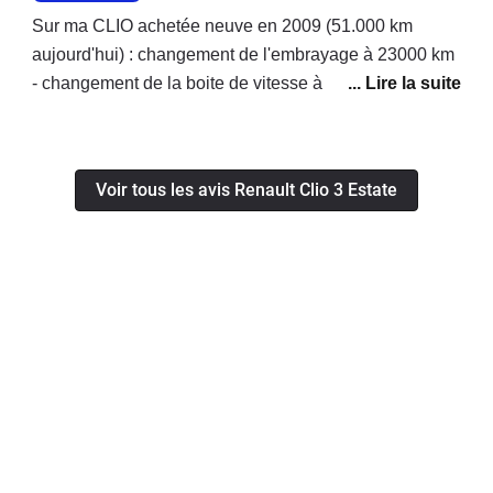
Sur ma CLIO achetée neuve en 2009 (51.000 km
aujourd'hui) : changement de l'embrayage à 23000 km
- changement de la boite de vitesse à 49500 km.j'ai le
permis depuis 1975, je n'ai jamais changé le moindre
embrayage de mes précédents véhicules tous
emmenés à plus de 100000 km avant de les revendre.
Voir tous les avis Renault Clio 3 Estate
Je pense que RENAULT m'a vendu une voiture
présentant des défauts graves, ils ont pris en charge le
changement de la boite à hauteur seulement 50%. La
présidence de RENAULT auprès de qui j'ai porté
l'affaire en demandant le remboursement total des
travaux maintient sa position et parle d'entretien
courant... Je suis dégouté par l'attitude de cette marque
qui à aucun moment ne semble prendre en compte le
fait que moi ses propres ateliers de mécanique se
soient étonnés eux mèmes de l'usure prématurée de
ces pièces mécaniques.