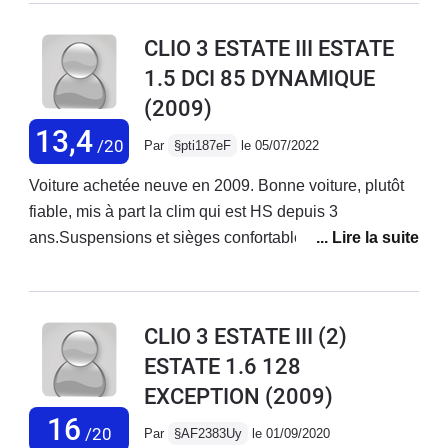
CLIO 3 ESTATE III ESTATE
1.5 DCI 85 DYNAMIQUE
(2009)
13,4
/20
Par
§pti187eF
le 05/07/2022
Voiture achetée neuve en 2009. Bonne voiture, plutôt
fiable, mis à part la clim qui est HS depuis 3
ans.Suspensions et sièges confortables. Moteur
souple, silencieux et sobre. Elle est suffisamment
polyvalente pour envisager les grands trajets sur
autoroute. Avec les années la qualité de finition se fait
CLIO 3 ESTATE III (2)
ressentir : - revêtement des commodos qui se décolle-
ESTATE 1.6 128
support de pare-soleil qui se déboîte- faux-cuir du
EXCEPTION
(2009)
volant qui s’effrite
16
/20
Par
§AF2383Uy
le 01/09/2020