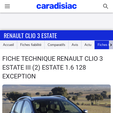
Connexion / Inscription
RENAULT CLIO 3 ESTATE
Accueil
Accueil
Fiches fiabilité
Comparatifs
Avis
Actu
Fiches te
Actu
FICHE TECHNIQUE RENAULT CLIO 3
Essais
ESTATE
III (2) ESTATE 1.6 128
Guide
EXCEPTION
d'achat
Electriques
Utilitaires