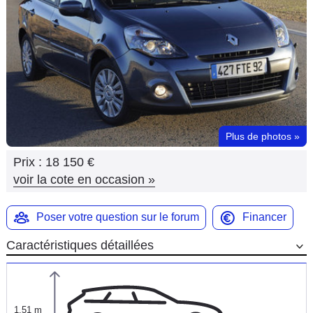
Flottes
Auto
Services
Forum
Plus de photos
»
Moto
Prix :
18 150 €
Marques
voir la cote en occasion
»
Poser votre question sur le forum
Financer
Caractéristiques détaillées
1,51 m