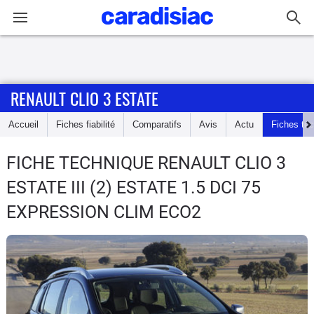
Connexion / Inscription
RENAULT CLIO 3 ESTATE
Accueil
Accueil
Fiches fiabilité
Comparatifs
Avis
Actu
Fiches te
Actu
FICHE TECHNIQUE RENAULT CLIO 3
Essais
ESTATE
III (2) ESTATE 1.5 DCI 75
Guide
EXPRESSION CLIM ECO2
d'achat
Electriques
Utilitaires