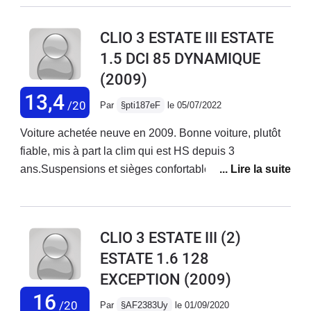
CLIO 3 ESTATE III ESTATE
1.5 DCI 85 DYNAMIQUE
(2009)
13,4
/20
Par
§pti187eF
le 05/07/2022
Voiture achetée neuve en 2009. Bonne voiture, plutôt
fiable, mis à part la clim qui est HS depuis 3
ans.Suspensions et sièges confortables. Moteur
souple, silencieux et sobre. Elle est suffisamment
polyvalente pour envisager les grands trajets sur
autoroute. Avec les années la qualité de finition se fait
CLIO 3 ESTATE III (2)
ressentir : - revêtement des commodos qui se décolle-
ESTATE 1.6 128
support de pare-soleil qui se déboîte- faux-cuir du
EXCEPTION
(2009)
volant qui s’effrite
16
/20
Par
§AF2383Uy
le 01/09/2020