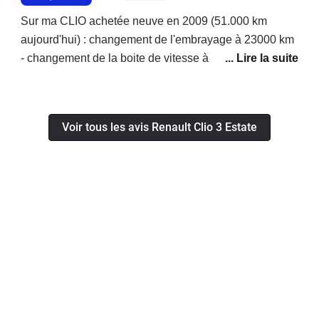
Sur ma CLIO achetée neuve en 2009 (51.000 km
aujourd'hui) : changement de l'embrayage à 23000 km
- changement de la boite de vitesse à 49500 km.j'ai le
permis depuis 1975, je n'ai jamais changé le moindre
embrayage de mes précédents véhicules tous
emmenés à plus de 100000 km avant de les revendre.
Voir tous les avis Renault Clio 3 Estate
Je pense que RENAULT m'a vendu une voiture
présentant des défauts graves, ils ont pris en charge le
changement de la boite à hauteur seulement 50%. La
présidence de RENAULT auprès de qui j'ai porté
l'affaire en demandant le remboursement total des
travaux maintient sa position et parle d'entretien
courant... Je suis dégouté par l'attitude de cette marque
qui à aucun moment ne semble prendre en compte le
fait que moi ses propres ateliers de mécanique se
soient étonnés eux mèmes de l'usure prématurée de
ces pièces mécaniques.