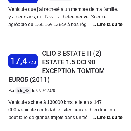
Véhicule que j'ai racheté à un membre de ma famille, il
y a deux ans, qui l'avait achetée neuve. Silence
agréable du 1.6L 16v 128cv à bas régimes, tenue de
route excellente avec de bons pneus, confortable
même sur de longs trajets, volumes de l'habitacle et du
coffre satisfaisants. Consommation : 7.2L/100km,
CLIO 3 ESTATE III (2)
j'avoue que j'ai le pieds un peu lourd, on peut
17,4
ESTATE 1.5 DCI 90
/20
descendre aux alentours de 6.5L/100km mais attention
EXCEPTION TOMTOM
à l'encrassement. Boîte de vitesses remplacée à 37
000km, il a fallu se battre avec RENAULT pour qu'ils
EURO5
(2011)
acceptent de passer cela en garantie (aucune raison
Par
lolo_42
le 07/02/2020
valable pour que cela ne soit pas pris en compte !). Il
faudra vous armer de patience pour faire l'entretien
Véhicule acheté à 130000 kms, elle en a 147
vous même, l'accès au filtre à huile et aux bougies, par
000.Véhicule confortable, silencieux et bien fini.. on
exemple, est un vrai défi. Je ne vous parle même pas
peut faire de grands trajets dans un très bon confort et
du temps qu'il faut pour arriver à changer une ampoule
dans une ambiance phonique plus que correcteLe
… A croire que RENAULT a jugé bon de tout faire pour