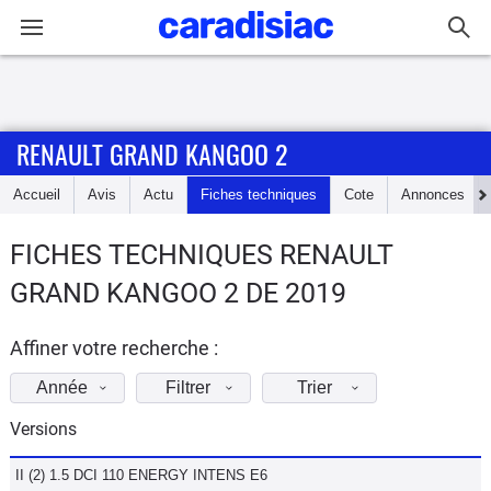
Connexion / Inscription
RENAULT GRAND KANGOO 2
Accueil
Accueil
Avis
Actu
Fiches techniques
Cote
Annonces
Actu
FICHES TECHNIQUES RENAULT
Essais
GRAND KANGOO 2 DE 2019
Guide
d'achat
Affiner votre recherche :
Année
Filtrer
Trier
Electriques
Versions
Utilitaires
II (2) 1.5 DCI 110 ENERGY INTENS E6