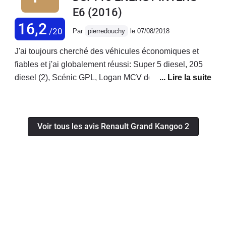
E6
(2016)
16,2
/20
Par
pierredouchy
le 07/08/2018
J'ai toujours cherché des véhicules économiques et
fiables et j'ai globalement réussi: Super 5 diesel, 205
diesel (2), Scénic GPL, Logan MCV dci 7 places,
honda FRV diesel, Picasso 1 essence et enfin ce
Grand Kangoo dci 105 ch 7 places, avec toujours bien
sûr un entretien sérieux (parfois plus souvent que les
Voir tous les avis Renault Grand Kangoo 2
préconisations constructeur). Tout ça pour vous dire
dans quelle optique je rédige ce commentaire, par
exemple même si j'apprécie les sièges cuir, les
plastiques moussés, les jolies lignes style AUDI A5 ou
Coupé 406, ...ce n'est pas ce que je recherche en
priorité au quotidien!! Je suis papa de 4 enfants et je
dois reconnaître que ce KANGOO est un excellent
compromis entre le volume et l'économie de la LOGAN