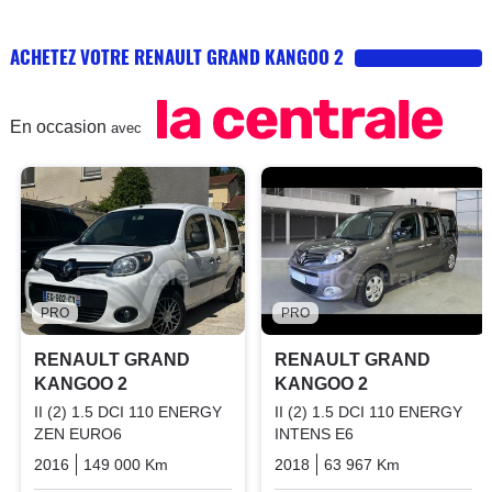
ACHETEZ VOTRE RENAULT GRAND KANGOO 2
En occasion
avec
PRO
PRO
RENAULT GRAND
RENAULT GRAND
KANGOO 2
KANGOO 2
II (2) 1.5 DCI 110 ENERGY
II (2) 1.5 DCI 110 ENERGY
ZEN EURO6
INTENS E6
2016
149 000 Km
Manuelle
Diesel
2018
63 967 Km
Manuelle