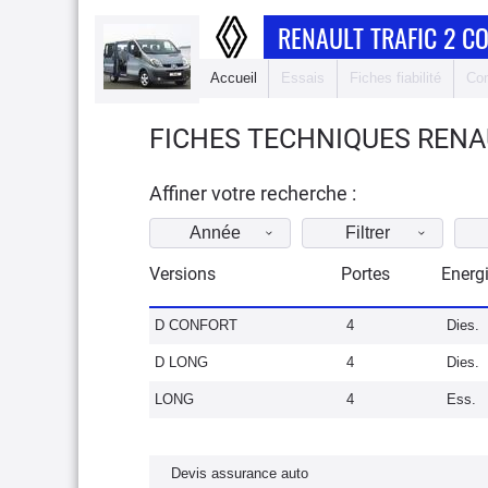
RENAULT TRAFIC 2 C
Accueil
Essais
Fiches fiabilité
Com
FICHES TECHNIQUES RENAU
Affiner votre recherche :
Année
Filtrer
Versions
Portes
Energ
D CONFORT
4
Dies.
D LONG
4
Dies.
LONG
4
Ess.
Devis assurance auto