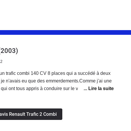
(2003)
12
ui a succédé à deux
 je n'avais eu que des emmerdements.Comme j'ai une
 qui ont tous appris à conduire sur le véhicule) j'avais
 surtout pour partir en vacances ou en week-end. Avec
êve: fiable, pratique relativement sobre pour son volume,
ûr. J'ai acheté depuis 1 an un Nissan Qashqai pour mon
 avis Renault Trafic 2 Combi
e tellement mon trafic que je l'ai gardé en plus (de
 300 000 km, on ne m'en offrait pas grand chose et