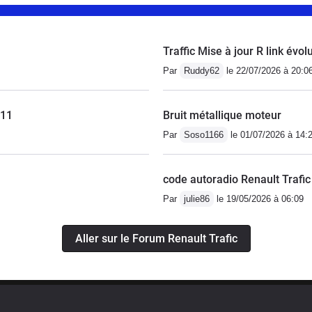
s comme une horloge, je n'avais aucune raison de me
ui sont précieux; ne serait ce que pour déménager les
 présent et qui font leurs études dans des villes
Traffic Mise à jour R link évol
de la version 140 CV (moteur d'origine Nissan) qui est
Par
Ruddy62
le 22/07/2026 à 20:0
011
Bruit métallique moteur
Par
Soso1166
le 01/07/2026 à 14:
code autoradio Renault Trafic
Par
julie86
le 19/05/2026 à 06:09
Aller sur le Forum Renault Trafic