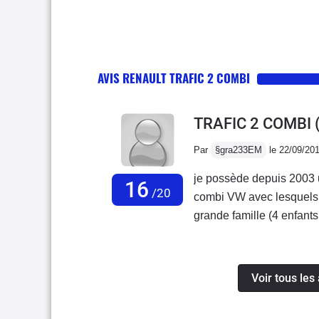
AVIS RENAULT TRAFIC 2 COMBI
TRAFIC 2 COMBI
Par
§gra233EM
le 22/09/20
je possède depuis 2003 un trafic combi 140 CV 8 places q
16
/20
combi VW avec lesquels
grande famille (4 enfants
besoin d'un gros volume;
le Renault, ça a été le r
confortable, rapide et s
Voir tous les
usage courant, mais j'aim
toutes façons, à plus de