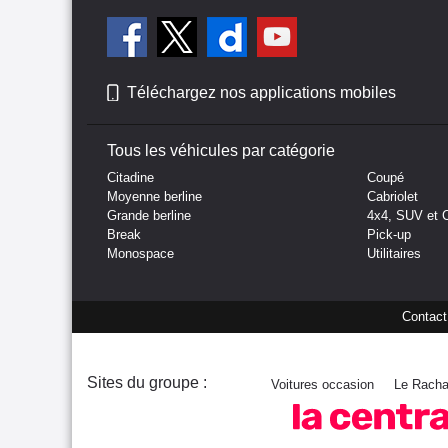
Téléchargez nos applications mobiles
Tous les véhicules par catégorie
Citadine
Coupé
Moyenne berline
Cabriolet
Grande berline
4x4, SUV et 
Break
Pick-up
Monospace
Utilitaires
Contact
Sites du groupe :
Voitures occasion
Le Racha