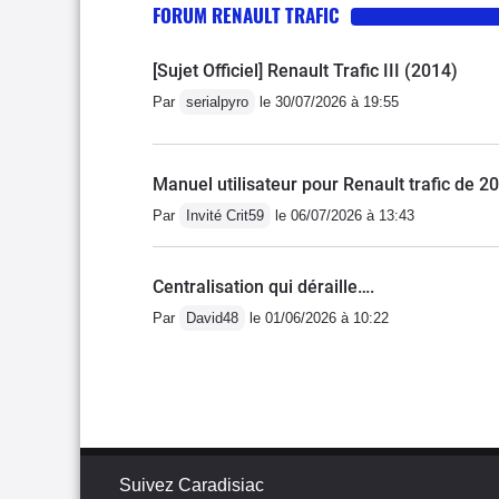
FORUM RENAULT TRAFIC
comme il tourne toujour
passer de ses services q
[Sujet Officiel] Renault Trafic III (2014)
enfants qui sont grands à
différentes).Je recomman
Par
serialpyro
le 30/07/2026 à 19:55
vraiment increvable.
Manuel utilisateur pour Renault trafic de 2
Par
Invité Crit59
le 06/07/2026 à 13:43
Centralisation qui déraille….
Par
David48
le 01/06/2026 à 10:22
Suivez Caradisiac