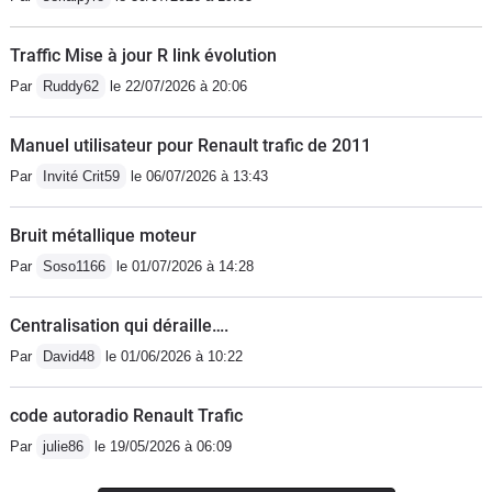
litres en moyenne et le reversoir est
donné pour 90L, ce qui implique une
Traffic Mise à jour R link évolution
réserve de 15L! Avis aux autres
Par
Ruddy62
le 22/07/2026 à 20:06
propriétaires ???Niveau agrément
moteur, je pense que le 6ème rapports
Manuel utilisateur pour Renault trafic de 2011
aide à tomber la conso dans les limites
Par
Invité Crit59
le 06/07/2026 à 13:43
du raisonnable ( 1900tr/m à 90km/h).
Ce qu'il l'est moins est de devoir
Bruit métallique moteur
dépasser les 2000tr/m quelque soit la
vitesse enclencher pour espérer avoir
Par
Soso1166
le 01/07/2026 à 14:28
une puissance correcte. De 1000t/m à
1600 il n'y a personne, c'en est même
Centralisation qui déraille….
dangereux, 1600 à 1800 dites bonjour
Par
David48
le 01/06/2026 à 10:22
aux vibrations du couple qui déboule
et au delà ça va mieux. Le petit turbo
code autoradio Renault Trafic
aide à des dépassements sans trop de
Par
julie86
le 19/05/2026 à 06:09
frayeurs. La boite de vitesse invite à la