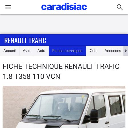
Connexion / Inscription
RENAULT TRAFIC
Accueil
Accueil
Avis
Actu
Fiches techniques
Cote
Annonces
Actu
FICHE TECHNIQUE RENAULT TRAFIC
Essais
1.8 T358 110 VCN
Guide
d'achat
Electriques
Utilitaires