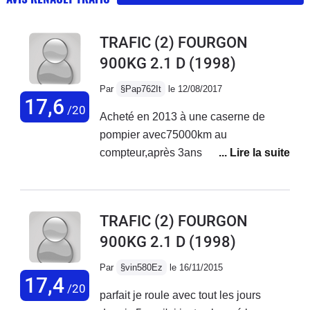
TRAFIC (2) FOURGON
900KG 2.1 D
(1998)
Par
§Pap762It
le 12/08/2017
17,6
/20
Acheté en 2013 à une caserne de
pompier avec75000km au
compteur,après 3ans de loyaux
service comme dans l entreprise de
peinture de mon fils,je roule tout les
jours avec.je suis retraité 230000km
TRAFIC (2) FOURGON
vidange tout les 10000km que du
900KG 2.1 D
(1998)
bonheur.entretien régulier surtout
niveau de boîte à vitesse.pas de
Par
§vin580Ez
le 16/11/2015
corrosion carrosserie suivi régulier des
17,4
/20
parfait je roule avec tout les jours
apparitions pointe de rouille.peinture