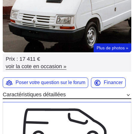
Flottes
Auto
Services
Forum
Plus de photos
»
Prix :
17 411 €
Moto
voir la cote en occasion
»
Marques
Poser votre question sur le forum
Financer
Caractéristiques détaillées