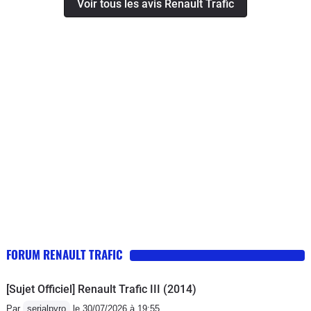
Voir tous les avis Renault Trafic
est fait pour. Même avec seulement
100cv et en charge pleine, l'animal
s'ébroue sans trop de difficulté. Mais
ne comptez pas jouer les fangios, car
le moteur n'est là que pour déplacer la
masse, un point c'est tout! La boite 6
courte et le rupteur de sécurité entrant
en action à 4000tr, vous permettra de
croiser à 90km sans trop de soucis et
130km/h sur autoroute sans aucun
vent de face!!! En charge les consos
montent à 10,5 à 90km/h et 12 voir 13L
sur autoroute et en ville.A vide, c'est
mieux, les 90 à 100€ de gasoil que je
FORUM RENAULT TRAFIC
mets me permettent de faire 1000 à
1100km avant le bip sonore de
[Sujet Officiel] Renault Trafic III (2014)
réserve. D'ailleurs je mets environ 75
Par
serialpyro
le 30/07/2026 à 19:55