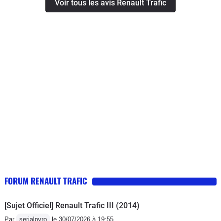
Voir tous les avis Renault Trafic
est fait pour. Même avec seulement
100cv et en charge pleine, l'animal
s'ébroue sans trop de difficulté. Mais
ne comptez pas jouer les fangios, car
le moteur n'est là que pour déplacer la
masse, un point c'est tout! La boite 6
courte et le rupteur de sécurité entrant
en action à 4000tr, vous permettra de
croiser à 90km sans trop de soucis et
130km/h sur autoroute sans aucun
vent de face!!! En charge les consos
montent à 10,5 à 90km/h et 12 voir 13L
sur autoroute et en ville.A vide, c'est
mieux, les 90 à 100€ de gasoil que je
FORUM RENAULT TRAFIC
mets me permettent de faire 1000 à
1100km avant le bip sonore de
[Sujet Officiel] Renault Trafic III (2014)
réserve. D'ailleurs je mets environ 75
Par
serialpyro
le 30/07/2026 à 19:55