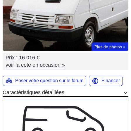
Flottes
Auto
Services
Forum
Plus de photos
»
Prix :
16 016 €
Moto
voir la cote en occasion
»
Marques
Poser votre question sur le forum
Financer
Caractéristiques détaillées