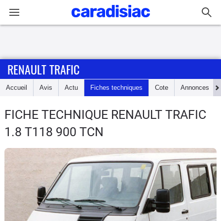
Connexion / Inscription
RENAULT TRAFIC
Accueil
Accueil
Avis
Actu
Fiches techniques
Cote
Annonces
Actu
FICHE TECHNIQUE RENAULT TRAFIC
Essais
1.8 T118 900 TCN
Guide
d'achat
Electriques
Utilitaires