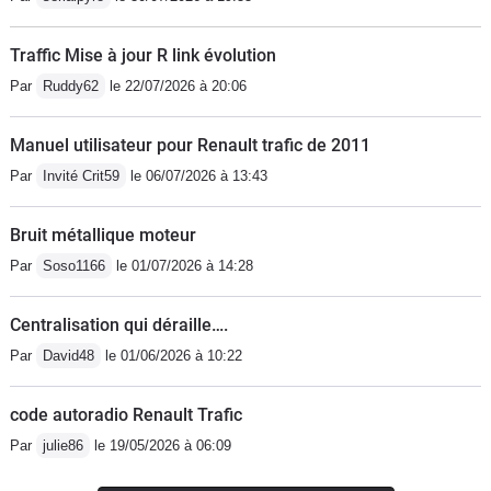
litres en moyenne et le reversoir est
donné pour 90L, ce qui implique une
Traffic Mise à jour R link évolution
réserve de 15L! Avis aux autres
Par
Ruddy62
le 22/07/2026 à 20:06
propriétaires ???Niveau agrément
moteur, je pense que le 6ème rapports
Manuel utilisateur pour Renault trafic de 2011
aide à tomber la conso dans les limites
Par
Invité Crit59
le 06/07/2026 à 13:43
du raisonnable ( 1900tr/m à 90km/h).
Ce qu'il l'est moins est de devoir
Bruit métallique moteur
dépasser les 2000tr/m quelque soit la
vitesse enclencher pour espérer avoir
Par
Soso1166
le 01/07/2026 à 14:28
une puissance correcte. De 1000t/m à
1600 il n'y a personne, c'en est même
Centralisation qui déraille….
dangereux, 1600 à 1800 dites bonjour
Par
David48
le 01/06/2026 à 10:22
aux vibrations du couple qui déboule
et au delà ça va mieux. Le petit turbo
code autoradio Renault Trafic
aide à des dépassements sans trop de
Par
julie86
le 19/05/2026 à 06:09
frayeurs. La boite de vitesse invite à la