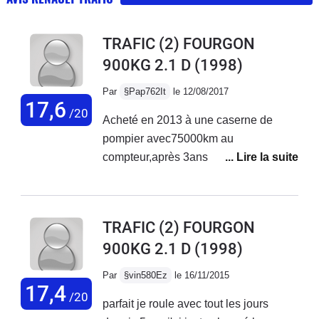
TRAFIC (2) FOURGON
900KG 2.1 D
(1998)
Par
§Pap762It
le 12/08/2017
17,6
/20
Acheté en 2013 à une caserne de
pompier avec75000km au
compteur,après 3ans de loyaux
service comme dans l entreprise de
peinture de mon fils,je roule tout les
jours avec.je suis retraité 230000km
TRAFIC (2) FOURGON
vidange tout les 10000km que du
900KG 2.1 D
(1998)
bonheur.entretien régulier surtout
niveau de boîte à vitesse.pas de
Par
§vin580Ez
le 16/11/2015
corrosion carrosserie suivi régulier des
17,4
/20
parfait je roule avec tout les jours
apparitions pointe de rouille.peinture