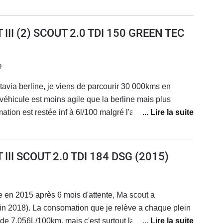
km : un très bon pointDSG 6 : bien , sans plusaurais
ents de série pour le meme budget (39900 euros
III (2) SCOUT 2.0 TDI 150 GREEN TEC
9
via berline, je viens de parcourir 30 000kms en
véhicule est moins agile que la berline mais plus
tion est restée inf à 6l/100 malgré l'augmentation du
robablement à la 7éme vitesse. La voiture est une
 ne sent pas le poids de la remorque de 750kgs. Aucun
 Un point critique : les phares à Led sont trop
III SCOUT 2.0 TDI 184 DSG
(2015)
nneaux réfléchissants qui deviennent éblouissants en
 occasion 6 mois et
ié.
e en 2015 après 6 mois d'attente, Ma scout a
in 2018). La consomation que je relève a chaque plein
e 7.056L/100km, mais c'est surtout la consommation