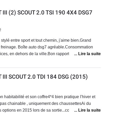
III (2) SCOUT 2.0 TSI 190 4X4 DSG7
2
 stylé entre sport et tout chemin, j'aime bien.Grand
n freinage. Boîte auto dsg7 agréable.Consommation
 qualité prix.
sions/amortisseurs peu confortables/sèches et même
ute/conduite sportive.
III SCOUT 2.0 TDI 184 DSG
(2015)
n habitabilité et son coffre4*4 bien pratique l'hiver et
pas chainable , uniquement des chaussettesAi du
 options en 2015 lors de sa sortie...coté mécanique :