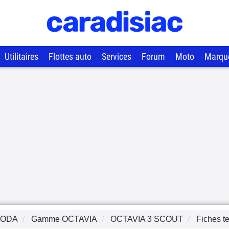
Utilitaires
Flottes auto
Services
Forum
Moto
Marqu
KODA
Gamme
OCTAVIA
OCTAVIA 3 SCOUT
Fiches t