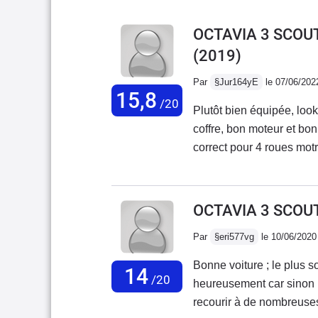
OCTAVIA 3 SCOUT 
(2019)
Par
§Jur164yE
le 07/06/202
15,8
/20
Plutôt bien équipée, look
coffre, bon moteur et bo
correct pour 4 roues motrices, en dehors de la ville.Bon rapport
Seul défaut: les suspen
pas bonne en tenue de ro
OCTAVIA 3 SCOUT 
Par
§eri577vg
le 10/06/2020
Bonne voiture ; le plus so
14
/20
heureusement car sinon 
recourir à de nombreuses