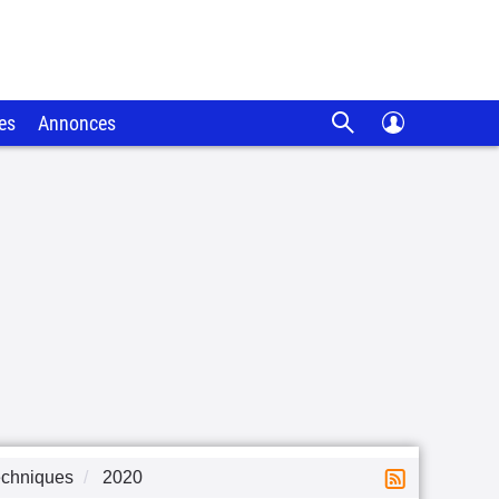
es
Annonces
echniques
2020