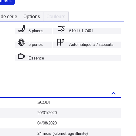
hotos
»
de série
Options
Couleurs
5 places
610 l / 1 740 l
5 portes
Automatique à 7 rapports
Essence
SCOUT
20/01/2020
04/08/2020
24 mois (kilométrage illimité)