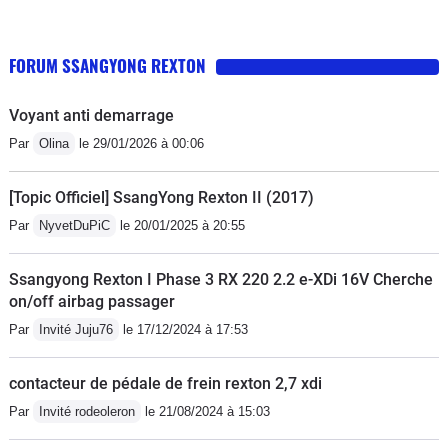
ai de trop que pas assez". Dans la doc
d'usine est indiqué: "Le moteur ne peut
FORUM SSANGYONG REXTON
tourner ni avec trop peu d’huile, ni
avec trop d’huile, au risque d’être
Voyant anti demarrage
endommagé.".La concession étant à
Par
Olina
le 29/01/2026 à 00:06
160 km de mon domicile, j'ai donc
refait faire la vidange chez leclerc
[Topic Officiel] SsangYong Rexton II (2017)
auto...A vous d'apprécier...
Par
NyvetDuPiC
le 20/01/2025 à 20:55
Ssangyong Rexton I Phase 3 RX 220 2.2 e-XDi 16V Cherche
on/off airbag passager
Par
Invité Juju76
le 17/12/2024 à 17:53
contacteur de pédale de frein rexton 2,7 xdi
Par
Invité rodeoleron
le 21/08/2024 à 15:03