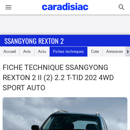
Connexion / Inscription
SSANGYONG REXTON 2
Accueil
Accueil
Avis
Actu
Fiches techniques
Cote
Annonces
Actu
FICHE TECHNIQUE SSANGYONG
Essais
REXTON 2
II (2) 2.2 T-TID 202 4WD
Guide
SPORT AUTO
d'achat
Electriques
Utilitaires