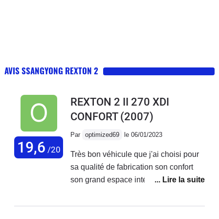
AVIS SSANGYONG REXTON 2
REXTON 2 II 270 XDI
CONFORT
(2007)
Par
optimized69
le 06/01/2023
19,6
/20
Très bon véhicule que j'ai choisi pour
sa qualité de fabrication son confort
son grand espace intérieur.moteur et
boîte automatique du Mercedes ml 270
que je connais par cœur ! Et oui j'ai
mes 22 ans chez Mercedes et j'ai