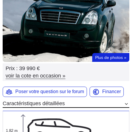
Flottes
Auto
Services
Forum
Plus de photos
»
Moto
Prix :
39 990 €
Marques
voir la cote en occasion
»
Poser votre question sur le forum
Financer
Caractéristiques détaillées
1,82 m