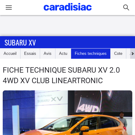
Connexion / Inscription
SUBARU XV
Accueil
Accueil
Essais
Avis
Actu
Fiches techniques
Cote
An
Actu
FICHE TECHNIQUE SUBARU XV
2.0
Essais
4WD XV CLUB LINEARTRONIC
Guide
d'achat
Electriques
Utilitaires