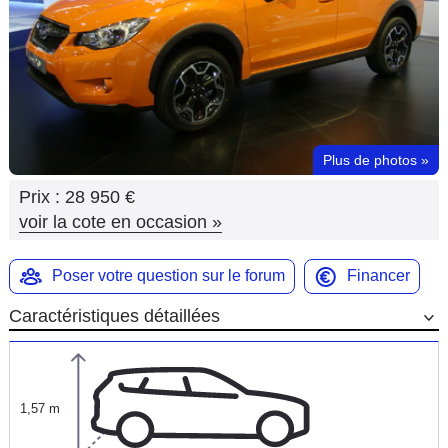
Flottes
Auto
Services
Forum
Plus de photos
»
Prix :
28 950 €
Moto
voir la cote en occasion
»
Marques
Poser votre question sur le forum
Financer
Caractéristiques détaillées
1,57 m