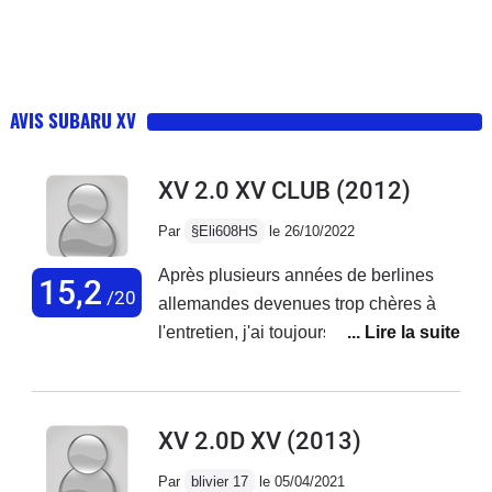
AVIS SUBARU XV
XV 2.0 XV CLUB
(2012)
Par
§Eli608HS
le 26/10/2022
Après plusieurs années de berlines
15,2
/20
allemandes devenues trop chères à
l'entretien, j'ai toujours été attiré par la
marque Subaru surtout pour sa
transmission intégrale, habitant une
région montagneuse. Je n'ai pas été
XV 2.0D XV
(2013)
déçu ! C'est une conduite et une tenue
de route inégalable avec un moteur
Par
blivier 17
le 05/04/2021